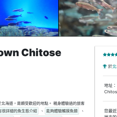
own Chitose
於
北
地址：日
Chitos
uarium位於北海道，是頗受歡迎的地點。 親身體驗過的旅客
您最近
有很詳細的魚生態介紹
、
能夠體驗觸摸魚類
、