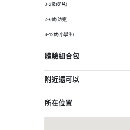
0-2歲(嬰兒)
2-6歲(幼兒)
6-12歲(小學生)
體驗組合包
附近還可以
所在位置