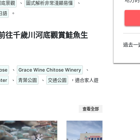
地方的
河底景觀
、
圖式解析非常淺顯易懂
、
日語
。
前往千歲川河底觀賞鮭魚生
過去一
tose
、
Grace Wine Chitose Winery
、
nter
、
青葉公園
、
交通公園
，適合家人遊
查看全部