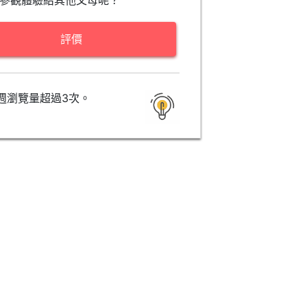
參觀體驗給其他父母呢？
評價
週瀏覽量超過3次。