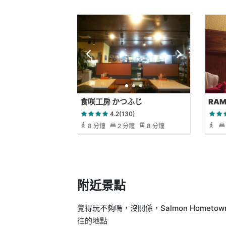
食咲工房 かつふじ
RAM
4.2(130)
8 分鐘
2 分鐘
8 分鐘
附近景點
覺得玩不夠嗎，沒關係，Salmon Hometown 
往的地點