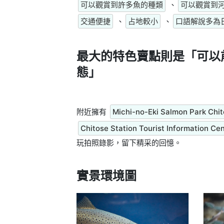
可以觀賞到許多魚的種類
、
可以觀賞到
交通便捷
、
占地較小
、
口語解說多為
最大的特色賣點則是
「可以
態」
附近擁有
Michi-no-Eki Salmon Park Chi
Chitose Station Tourist Information Ce
玩拍照錄影，留下精采的回憶。
實景環境圖