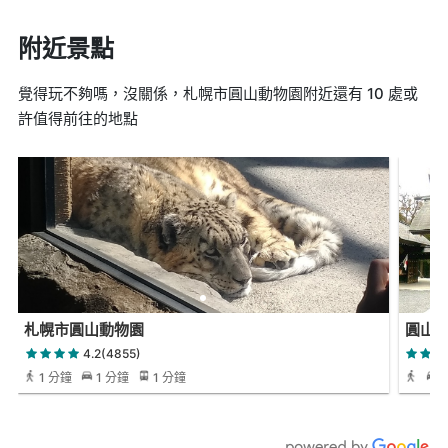
附近景點
覺得玩不夠嗎，沒關係，札幌市圓山動物園附近還有 10 處或
許值得前往的地點
札幌市圓山動物園
圓山
4.2(4855)
1 分鐘
1 分鐘
1 分鐘