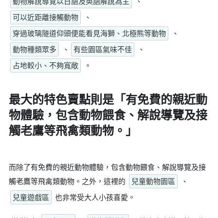
動物解說導覽以日語及英語解說為主
、
可以近距離接觸動物
、
穿過玻璃隧道仰頭便能看見海獅、北極熊等動物
、
動物種類眾多
、
有些園區氣味不佳
、
占地較小、不夠寬敞
。
最大的特色賣點則是
「有免費的親近動
物體驗，包含動物餵食、解說導覽及接
觸老鷹等飛禽類動物。」
而除了有免費的親近動物體驗，包含動物餵食、解說導覽及接
觸老鷹等飛禽類動物。之外，這裡的
兒童動物園區
、
兒童遊戲區
也非常受大人小孩喜愛。