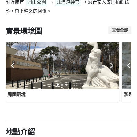
附近擁有
圓山公園
、
北海道神宮
，適合家人遊玩拍照錄
影，留下精采的回憶。
實景環境圖
查看全部
周圍環境
熱帶
地點介紹