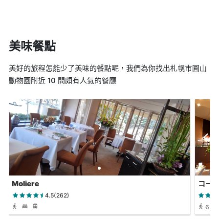
美味餐點
美好的旅程怎能少了美味的餐點呢，我們為你找出札幌市圓山
動物園附近 10 間頗有人氣的餐廳
Moliere
コー
4.5(262)
6 天 