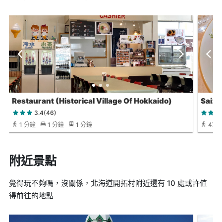
Restaurant (Historical Village Of Hokkaido)
Saize
3.4(46)
1 分鐘
1 分鐘
1 分鐘
47 
附近景點
覺得玩不夠嗎，沒關係，北海道開拓村附近還有 10 處或許值
得前往的地點