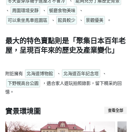
冬天要穿厚襪子進屋才不會冷
、
能夠充分了解歷史背景
、
周圍環境安靜
、
餐廳食物美味
、
可以乘坐馬車逛園區
、
館員較少
、
景觀優美
。
最大的特色賣點則是
「聚集日本百年老
屋，呈現百年來的歷史及產業變化」
附近擁有
北海道博物館
、
北海道百年記念塔
、
下野幌高台公園
，適合家人遊玩拍照錄影，留下精采的回
憶。
實景環境圖
查看全部