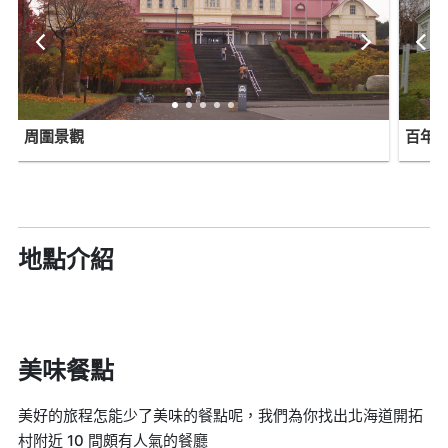
周圍景觀
百年
地點介紹
美味餐點
美好的旅程怎能少了美味的餐點呢，我們為你找出北海道開拓
村附近 10 間頗有人氣的餐廳