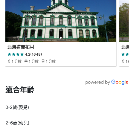
北海道開拓村
北海
4.2(1648)
1 分鐘
1 分鐘
1 分鐘
13 
適合年齡
0-2歲(嬰兒)
2-6歲(幼兒)