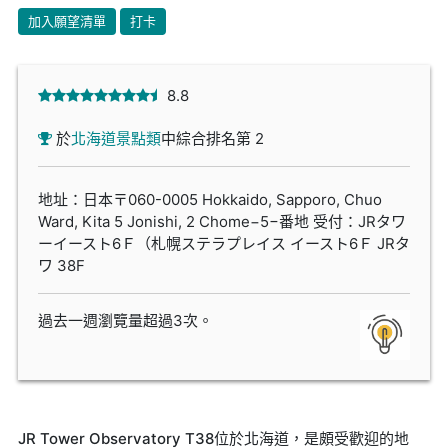
加入願望清單
打卡
8.8
於
北海道景點類
中綜合排名第 2
地址：日本〒060-0005 Hokkaido, Sapporo, Chuo
Ward, Kita 5 Jonishi, 2 Chome−5−番地 受付：JRタワ
ーイースト6Ｆ（札幌ステラプレイス イースト6Ｆ JRタ
ワ 38F
過去一週瀏覽量超過3次。
JR Tower Observatory T38位於北海道，是頗受歡迎的地