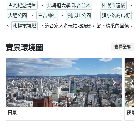
古河紀念講堂
、
北海道大學 銀杏並木
、
札幌市鐘樓
、
大通公園
、
三吉神社
、
創成川公園
、
狸小路商店街
、
札幌電視塔
，適合家人遊玩拍照錄影，留下精采的回憶。
實景環境圖
查看全部
日景
夜景