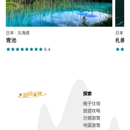
日本 · 北海道
日本 ·
青池
札幌
8.4
探索
親子住宿
旅遊攻略
分類瀏覽
地圖瀏覽