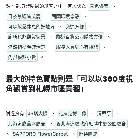
點。 親身體驗過的旅客之中，有人認為
景色優美
、
日夜景觀皆美麗
、
周圍環境寧靜
、
可以放鬆休息的好地方
、
交通方便
、
廁所也能觀賞街景
、
鄰近百貨公司購物方便
、
沿路指標明確清楚
、
服務人員細心有禮貌
、
內部餐點小貴
。
最大的特色賣點則是
「可以以360度視
角觀賞到札幌市區景觀」
附近擁有
JR塔大樓
、
克拉克博士像
、
清華亭
、
北海道廳舊本廳舍
、
舊北海道廳政府紅磚中郷公園廳舍
、
SAPPORO FlowerCarpet
、
偕楽園跡
、