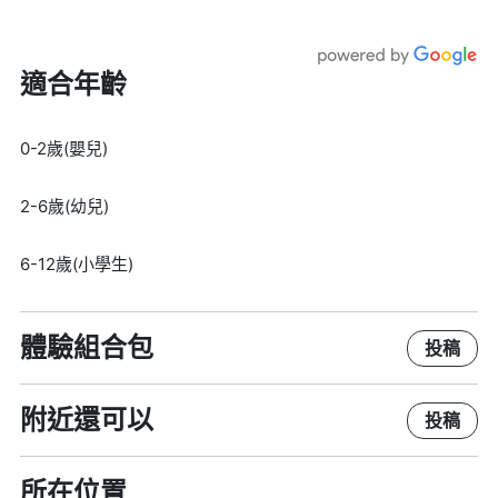
適合年齡
0-2歲(嬰兒)
2-6歲(幼兒)
6-12歲(小學生)
體驗組合包
投稿
附近還可以
投稿
所在位置