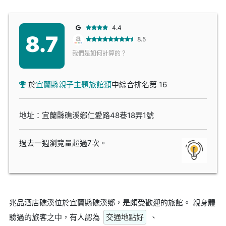
4.4
8.7
8.5
我們是如何計算的？
於
宜蘭縣親子主題旅館類
中綜合排名第 16
地址：宜蘭縣礁溪鄉仁愛路48巷18弄1號
過去一週瀏覽量超過7次。
兆品酒店礁溪位於宜蘭縣礁溪鄉，是頗受歡迎的旅館。 親身體
驗過的旅客之中，有人認為
交通地點好
、