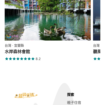
台灣 · 宜蘭縣
台灣 ·
水岸森林會館
聽風
8.2
探索
親子住宿