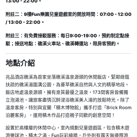
13:00 - 22:00。
附註二：9樓Fun樂園兒童遊戲室的開放時間：07:00 - 12:00
/ 13:00 - 22:00。
附註三：有免費接駁服務：每日9:00-19:00，預約制定點接
駁；接送地點：礁溪火車站、礁溪轉運站，限房客預約。
地點介紹
兆品酒店礁溪為首家坐落礁溪溫泉源頭的休閒飯店，緊鄰綠蔭
扶疏的礁溪湯圍溝公園，為薈萃礁溪自然與人文的精華地段。
飯店地處溫泉源頭，擁有泉質最優之溫泉，173間客房皆備獨
立泡湯池，讓旅客盡情沉醉浸浴礁溪美人湯的放鬆時光。除了
溫泉客房，特別與宜蘭「積木博物館」攜手打造「Brick Room
泊麗客房」，運用積木作品打造親子同歡的創意空間！
設置於高樓層的休閒中心，室內規劃兒童遊戲區，包含積木遊
游樂球池、積木之湯、Fun玩彩繪牆，戶外則有露天無邊際游