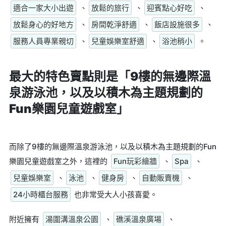
適合一家大小出遊
、
放鬆的旅行
、
迎賓點心好吃
、
放鬆身心的好地方
、
房間乾淨舒適
、
飯店設施很多
、
服務人員專業親切
、
兒童娛樂室舒適
、
浴池稍小
。
最大的特色賣點則是
「9樓的無邊際溫
泉游泳池，以及以積木為主題規劃的
Fun樂園兒童遊戲室」
而除了9樓的無邊際溫泉游泳池，以及以積木為主題規劃的Fun
樂園兒童遊戲室之外，這裡的
Fun玩彩繪牆
、
Spa
、
兒童娛樂室
、
泳池
、
健身房
、
自動販賣機
、
24小時櫃台服務
也非常受大人小孩喜愛。
附近擁有
湯圍溝溫泉公園
、
礁溪溫泉廣場
、