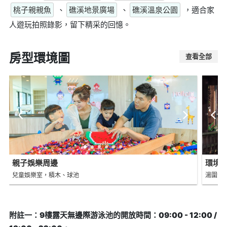
桃子親親魚
、
礁溪地景廣場
、
礁溪溫泉公園
，適合家
人遊玩拍照錄影，留下精采的回憶。
房型環境圖
查看全部
親子娛樂周邊
環境
兒童娛樂室，積木、球池
湯圍溝
附註一：9樓露天無邊際游泳池的開放時間：09:00 - 12:00 /