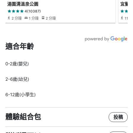
湯圍溝溫泉公園
宜蘭
4(10387)
2 分鐘
1 分鐘
2 分鐘
11 
適合年齡
0-2歲(嬰兒)
2-6歲(幼兒)
6-12歲(小學生)
體驗組合包
投稿