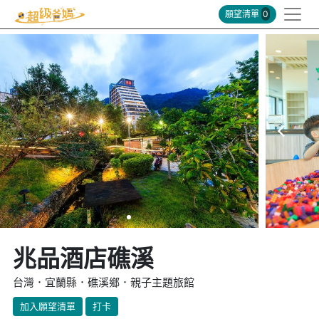
願望清單
0
兆品酒店礁溪
台灣．宜蘭縣．礁溪鄉．親子主題旅館
加入願望清單
打卡