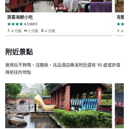
添喜海鮮小吃
有麵煮
4.1(981)
4 分鐘
2 分鐘
4 分鐘
4 分
附近景點
覺得玩不夠嗎，沒關係，兆品酒店礁溪附近還有 10 處或許值
得前往的地點