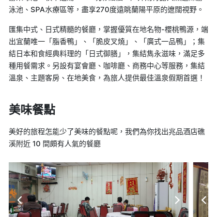
泳池、SPA水療區等，盡享270度遠眺蘭陽平原的遼闊視野。
匯集中式、日式精髓的餐廳，掌握優質在地名物-櫻桃鴨源，端
出宜蘭唯一「脂香鴨」、「脆皮叉燒」、「廣式一品鴨」；集
結日本和食經典料理的「日式御膳」，集結雋永滋味，滿足多
種用餐需求。另設有宴會廳、咖啡廳、商務中心等服務，集結
溫泉、主題客房、在地美食，為旅人提供最佳溫泉假期首選！
美味餐點
美好的旅程怎能少了美味的餐點呢，我們為你找出兆品酒店礁
溪附近 10 間頗有人氣的餐廳