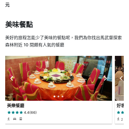
元
美味餐點
美好的旅程怎能少了美味的餐點呢，我們為你找出馬武督探索
森林附近 10 間頗有人氣的餐廳
美樂餐廳
好客
4.4(66)
2 天 