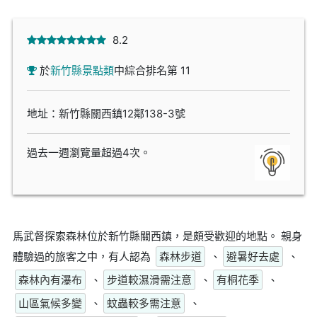
8.2
於
新竹縣景點類
中綜合排名第 11
地址：新竹縣關西鎮12鄰138-3號
過去一週瀏覽量超過4次。
馬武督探索森林位於新竹縣關西鎮，是頗受歡迎的地點。 親身
體驗過的旅客之中，有人認為
森林步道
、
避暑好去處
、
森林內有瀑布
、
步道較濕滑需注意
、
有桐花季
、
山區氣候多變
、
蚊蟲較多需注意
、