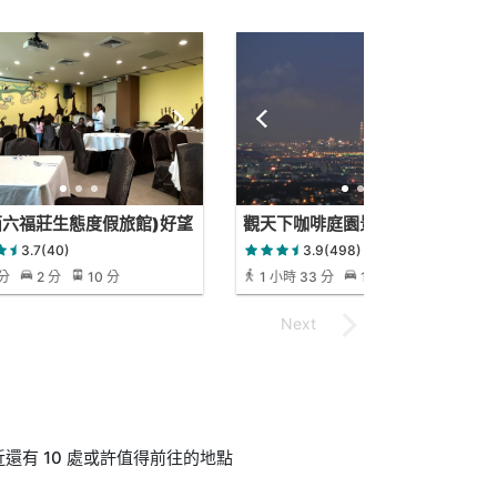
西六福莊生態度假旅館)好望
觀天下咖啡庭園景觀餐廳
廳
3.7(40)
3.9(498)
 分
2 分
10 分
1 小時 33 分
16 分
有 10 處或許值得前往的地點