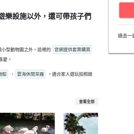
遊樂設施以外，還可帶孩子們
過去一
觀小型動物園之外，這裡的
官網提供套票購買
喜愛。
物館
、
雲海休閒茶廠
，適合家人遊玩拍照錄
查看全部