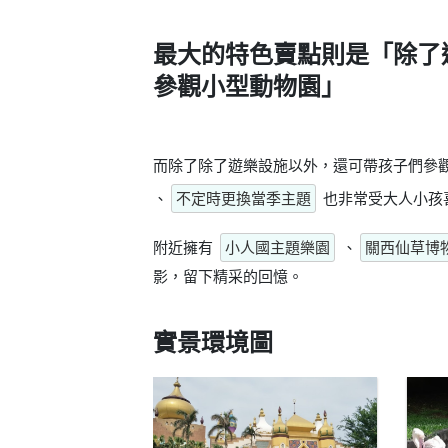
最大的特色賣點則是
「除了
參觀小型動物園」
而除了除了遊樂設施以外，還可帶孩子們參
、
不定時更換當季主題
也非常受大人小孩
附近擁有
小人國主題樂園
、
關西仙草博
影，留下精采的回憶。
實景環境圖