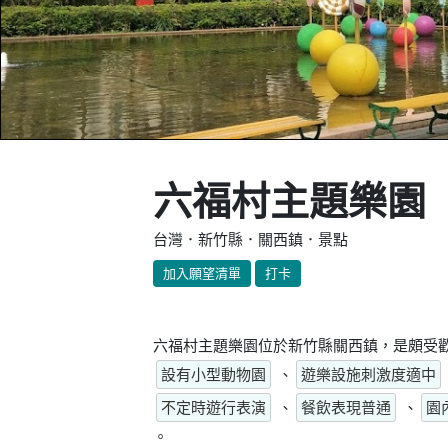
六福村主題樂園
台灣．新竹縣．關西鎮．景點
加入願望清單
打卡
六福村主題樂園位於新竹縣關西鎮，是頗受歡
設有小型動物園
、
遊樂設施刺激度適中
不定時遊行表演
、
餐飲表現普通
、
園
。