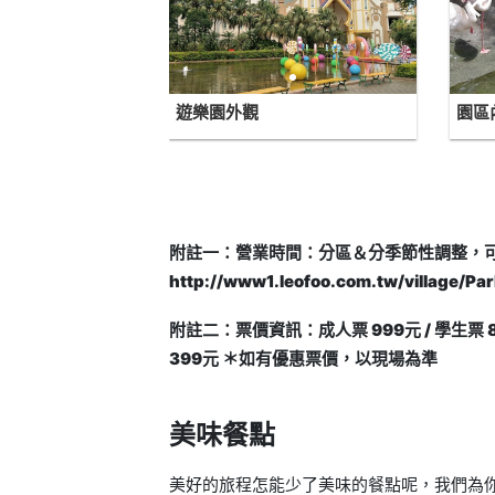
遊樂園外觀
園區
附註一：營業時間：分區＆分季節性調整，
http://www1.leofoo.com.tw/village/Pa
附註二：票價資訊：成人票 999元 / 學生票 899
399元 ＊如有優惠票價，以現場為準
美味餐點
美好的旅程怎能少了美味的餐點呢，我們為你