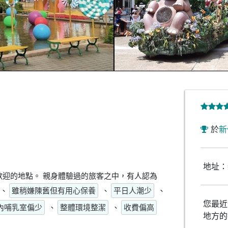
於
新
地址：
迎的地點。 親身體驗過的旅客之中，有人認為
、
雖稍嫌陳舊但有用心保養
、
平日人潮少
、
您最近
內哺乳室偏少
、
整體環境整潔
、
收費偏高
地方的