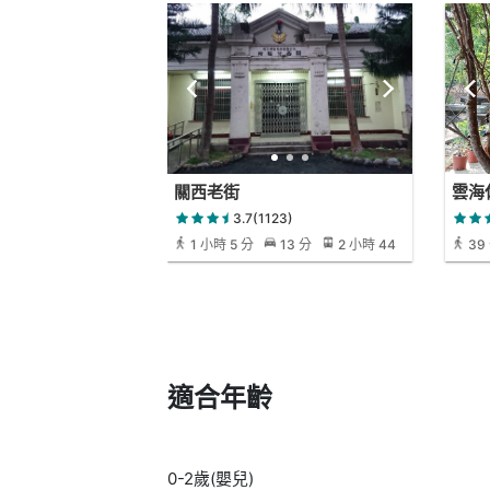
關西老街
雲海
3.7(1123)
1 小時 5 分
13 分
2 小時 44
39
分
適合年齡
0-2歲(嬰兒)