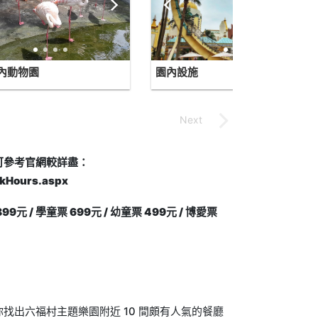
內動物園
園內設施
可參考官網較詳盡：
rkHours.aspx
元 / 學童票 699元 / 幼童票 499元 / 博愛票
找出六福村主題樂園附近 10 間頗有人氣的餐廳