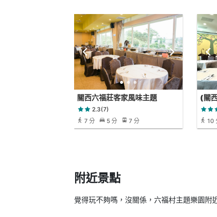
關西六福莊客家風味主題
(關
Phoenix 餐廳
角餐
2.3(7)
7 分
5 分
7 分
10
附近景點
覺得玩不夠嗎，沒關係，六福村主題樂園附近還