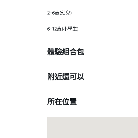
2-6歲(幼兒)
6-12歲(小學生)
體驗組合包
附近還可以
所在位置