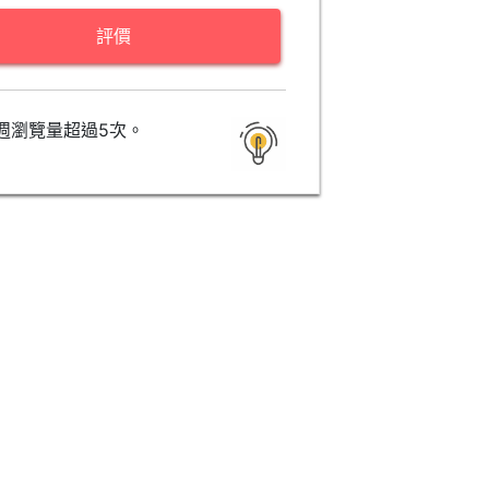
評價
週瀏覽量超過5次。