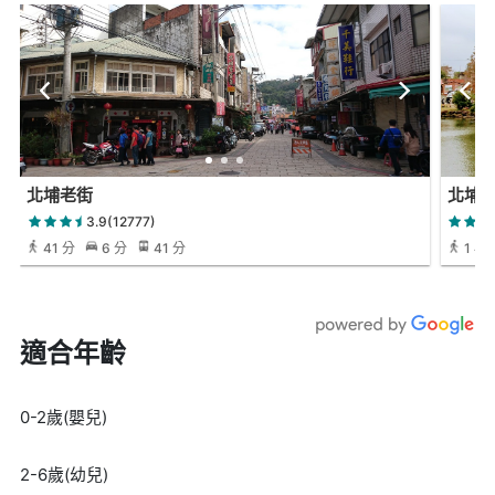
北埔老街
北埔六
3.9(12777)
41 分
6 分
41 分
1 小時
適合年齡
0-2歲(嬰兒)
2-6歲(幼兒)