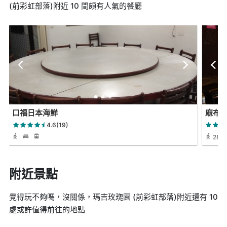
(前彩虹部落)附近 10 間頗有人氣的餐廳
口福日本海鮮
麻布
4.6(19)
28 
附近景點
覺得玩不夠嗎，沒關係，瑪吉玫瑰園 (前彩虹部落)附近還有 10
處或許值得前往的地點