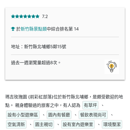
7.2
於
新竹縣景點類
中綜合排名第 14
地址：新竹縣北埔鄉5鄰15號
過去一週瀏覽量超過8次。
瑪吉玫瑰園 (前彩虹部落)位於新竹縣北埔鄉，是頗受歡迎的地
點。 親身體驗過的旅客之中，有人認為
有草坪
、
設有小型遊樂區
、
園內有餐廳
、
餐飲表現尚可
、
空氣清新
、
園主親切
、
設有室內遊樂室
、
環境整潔