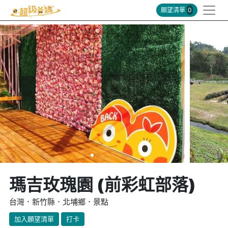
願望清單
0
瑪吉玫瑰園 (前彩虹部落)
台灣．新竹縣．北埔鄉．景點
加入願望清單
打卡