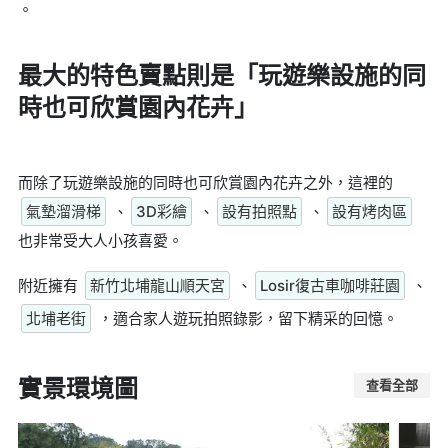
。
最大的特色賣點則是
「玩遊樂設施的同
時也可欣賞園內花卉」
而除了玩遊樂設施的同時也可欣賞園內花卉之外，這裡的
氣墊溜滑梯
、
3D彩繪
、
設有拍照點
、
設有烤肉區
也非常受大人小孩喜愛。
附近擁有
新竹北埔龍山順天宮
、
Losir復古車咖啡莊園
、
北埔老街
，適合家人遊玩拍照錄影，留下精采的回憶。
實景環境圖
查看全部