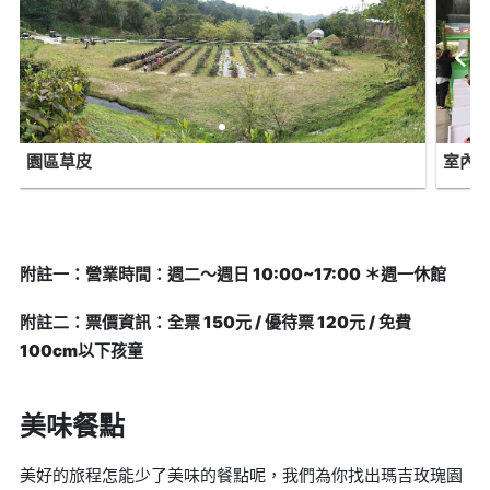
園區草皮
室內
附註一：營業時間：週二～週日 10:00~17:00 ＊週一休館
附註二：票價資訊：全票 150元 / 優待票 120元 / 免費
100cm以下孩童
美味餐點
美好的旅程怎能少了美味的餐點呢，我們為你找出瑪吉玫瑰園