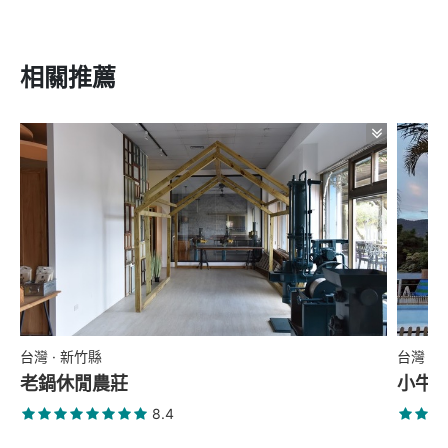
相關推薦
台灣 · 新竹縣
台灣 ·
老鍋休閒農莊
小牛
8.4