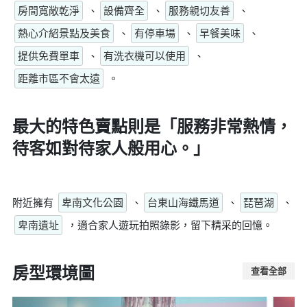
房間寬敞乾淨
、
設備齊全
、
服務親切友善
、
熱心介紹景點及美食
、
有停車場
、
早餐美味
、
提供免費單車
、
有洗衣機可以使用
、
距離市區不會太遠
。
最大的特色賣點則是
「服務非常熱情，
待客如對待家人般用心。」
附近擁有
卑南文化公園
、
台東山海鐵馬道
、
琵琶湖
、
卑南遺址
，適合家人遊玩拍照錄影，留下精采的回憶。
房型環境圖
查看全部