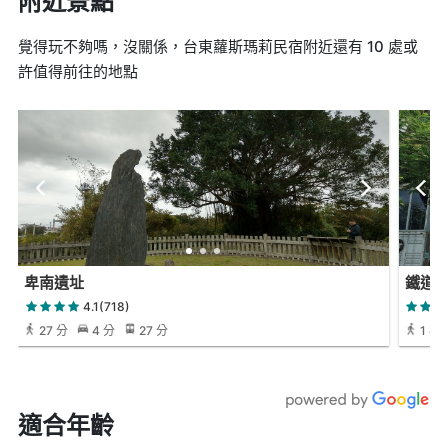
附近景點
覺得玩不夠嗎，沒關係，台東蘿斯瑪莉民宿附近還有 10 處或
許值得前往的地點
卑南遺址
鐵道
4.1(718)
27 分
4 分
27 分
1 小時
適合年齡