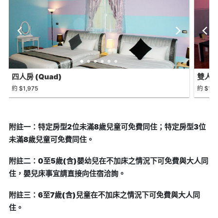
四人房 (Quad)
雙人房 
約 $1,975
約 $1,1
附註一：特定房型2位未滿8歲兒童可免費同住；特定房型3位
未滿8歲兒童可免費同住。
附註二：0至5歲(含)嬰幼兒在不加床之情況下可免費與大人同
住，嬰兒床事宜請直接向住宿洽詢。
附註三：6至7歲(含)兒童在不加床之情況下可免費與大人同
住。