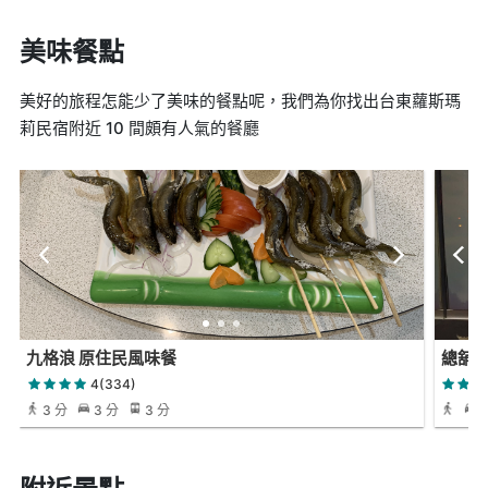
美味餐點
美好的旅程怎能少了美味的餐點呢，我們為你找出台東蘿斯瑪
莉民宿附近 10 間頗有人氣的餐廳
九格浪 原住民風味餐
總舖
4(334)
3 分
3 分
3 分