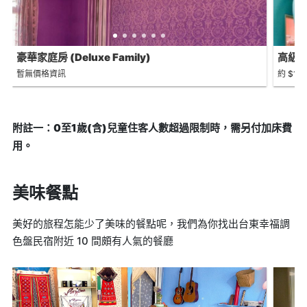
豪華家庭房 (Deluxe Family)
高級雙人
暫無價格資訊
約 $1,7
附註一：0至1歲(含)兒童住客人數超過限制時，需另付加床費
用。
美味餐點
美好的旅程怎能少了美味的餐點呢，我們為你找出台東幸福調
色盤民宿附近 10 間頗有人氣的餐廳