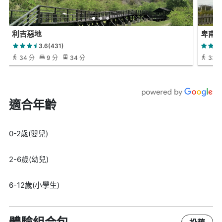
利吉惡地
卑南
3.6(431)
34 分
9 分
34 分
33 
適合年齡
0-2歲(嬰兒)
2-6歲(幼兒)
6-12歲(小學生)