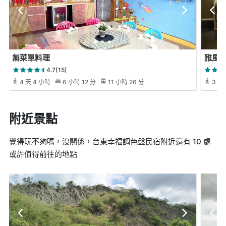
無菜單料理
雅風
4.7(15)
4 天 4 小時
6 小時 12 分
11 小時 26 分
3 天
附近景點
覺得玩不夠嗎，沒關係，台東幸福調色盤民宿附近還有 10 處
或許值得前往的地點