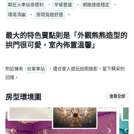
鄰近火車站很便利
、
早餐豐盛
、
網路速度穩定
、
環境清幽
、
房間寬敞舒適
。
最大的特色賣點則是
「外觀熊熊造型的
拱門很可愛，室內佈置溫馨」
附近擁有
台東車站
，適合家人遊玩拍照錄影，留下精采的
回憶。
房型環境圖
查看全部