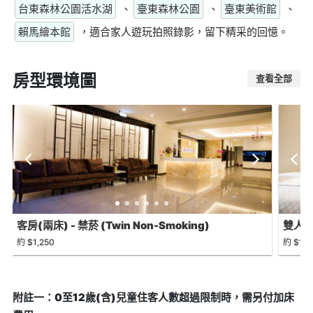
台東森林公園活水湖
、
臺東森林公園
、
臺東美術館
、
賴馬繪本館
，適合家人遊玩拍照錄影，留下精采的回憶。
房型環境圖
查看全部
客房(兩床) - 禁菸 (Twin Non-Smoking)
雙人房 
約 $1,250
約 $1,1
附註一：0至12歲(含)兒童住客人數超過限制時，需另付加床