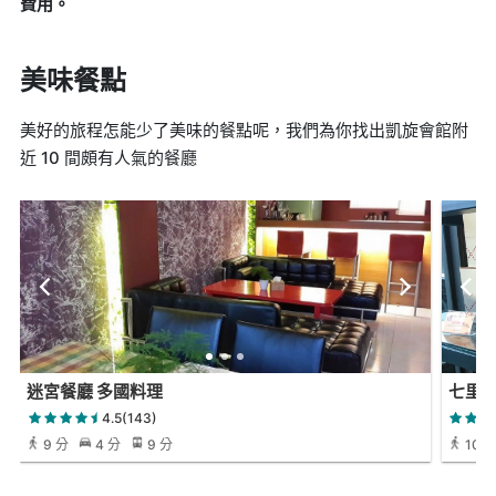
費用。
美味餐點
美好的旅程怎能少了美味的餐點呢，我們為你找出凱旋會館附
近 10 間頗有人氣的餐廳
迷宮餐廳 多國料理
七里
4.5(143)
9 分
4 分
9 分
10 