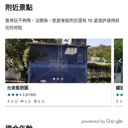
附近景點
覺得玩不夠嗎，沒關係，凱旋會館附近還有 10 處或許值得前
往的地點
台東藍晒圖
鐵道
3.5(159)
6 分
3 分
6 分
5 分