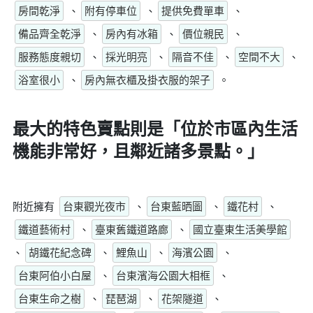
房間乾淨
、
附有停車位
、
提供免費單車
、
備品齊全乾淨
、
房內有冰箱
、
價位親民
、
服務態度親切
、
採光明亮
、
隔音不佳
、
空間不大
、
浴室很小
、
房內無衣櫃及掛衣服的架子
。
最大的特色賣點則是
「位於市區內生活
機能非常好，且鄰近諸多景點。」
附近擁有
台東觀光夜市
、
台東藍晒圖
、
鐵花村
、
鐵道藝術村
、
臺東舊鐵道路廊
、
國立臺東生活美學館
、
胡鐵花紀念碑
、
鯉魚山
、
海濱公園
、
台東阿伯小白屋
、
台東濱海公園大相框
、
台東生命之樹
、
琵琶湖
、
花架隧道
、