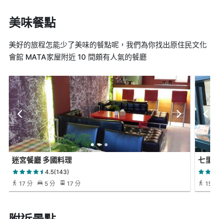
美味餐點
美好的旅程怎能少了美味的餐點呢，我們為你找出原住民文化
會館 MATA家屋附近 10 間頗有人氣的餐廳
迷宮餐廳 多國料理
七里
4.5(143)
17 分
5 分
17 分
15 分