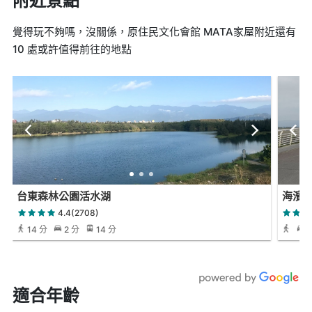
附近景點
覺得玩不夠嗎，沒關係，原住民文化會館 MATA家屋附近還有
10 處或許值得前往的地點
台東森林公園活水湖
海濱
4.4(2708)
14 分
2 分
14 分
適合年齡