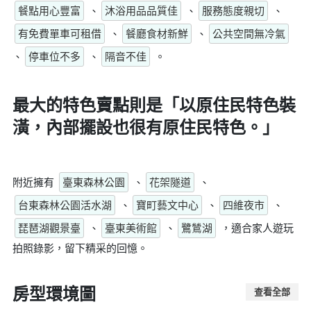
餐點用心豐富
、
沐浴用品品質佳
、
服務態度親切
、
有免費單車可租借
、
餐廳食材新鮮
、
公共空間無冷氣
、
停車位不多
、
隔音不佳
。
最大的特色賣點則是
「以原住民特色裝
潢，內部擺設也很有原住民特色。」
附近擁有
臺東森林公園
、
花架隧道
、
台東森林公園活水湖
、
寶町藝文中心
、
四維夜市
、
琵琶湖觀景臺
、
臺東美術館
、
鷺鷥湖
，適合家人遊玩
拍照錄影，留下精采的回憶。
房型環境圖
查看全部