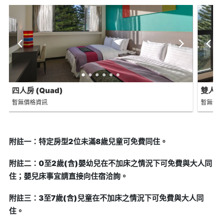
四人房 (Quad)
雙人房 
暫無價格資訊
暫無價
附註一：特定房型2位未滿8歲兒童可免費同住。
附註二：0至2歲(含)嬰幼兒在不加床之情況下可免費與大人同
住；嬰兒床事宜請直接向住宿洽詢。
附註三：3至7歲(含)兒童在不加床之情況下可免費與大人同
住。