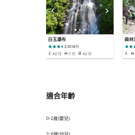
白玉瀑布
森林
3.5(197)
42 分
7 分
42 分
適合年齡
0-2歲(嬰兒)
2-6歲(幼兒)