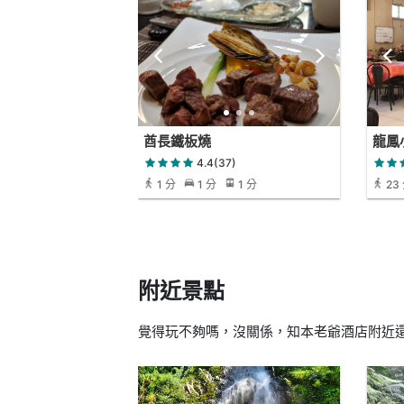
酋長鐵板燒
龍鳳
4.4(37)
1 分
1 分
1 分
23
附近景點
覺得玩不夠嗎，沒關係，知本老爺酒店附近還有