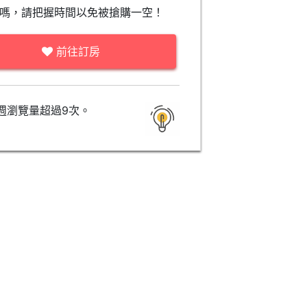
嗎，請把握時間以免被搶購一空！
前往訂房
週瀏覽量超過9次。