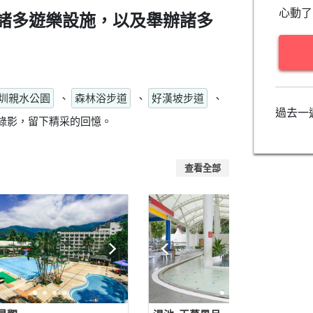
心動了
諸多遊樂設施，以及舉辦諸多
圳親水公園
、
森林浴步道
、
好漢坡步道
、
過去一
錄影，留下精采的回憶。
查看全部