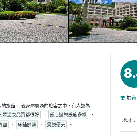
8
於
台
的旅館。 親身體驗過的旅客之中，有人認為
大眾溫泉品質都很好
、
飯店遊樂設施多樣
、
地址：
清幽
、
床鋪舒適
、
景觀優美
。