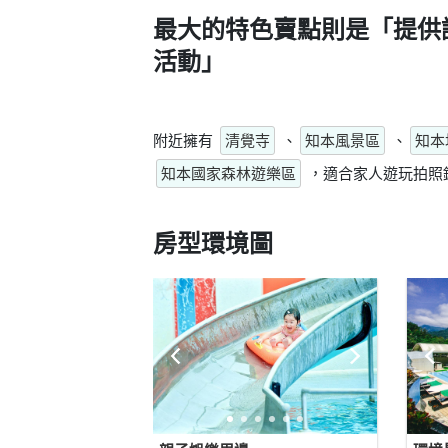
最大的特色賣點則是
「提供
活動」
附近擁有
清覺寺
、
知本風景區
、
知本
知本國家森林遊樂區
，適合家人遊玩拍照
房型環境圖