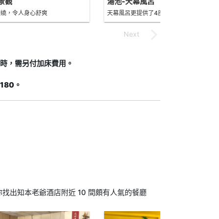
景觀
湯池-天幕風呂
繚繞，令人身心舒爽
天幕風呂更提供了4座不同材質的湯屋
制時，需另付加床費用。
180。
找出知本老爺酒店附近 10 間頗有人氣的餐廳