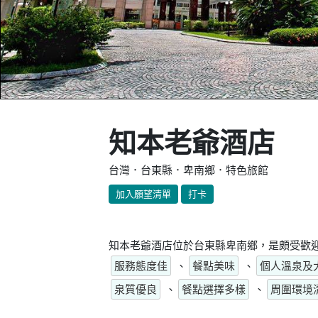
知本老爺酒店
台灣．台東縣．卑南鄉．特色旅館
加入願望清單
打卡
知本老爺酒店位於台東縣卑南鄉，是頗受歡迎
服務態度佳
、
餐點美味
、
個人溫泉及
泉質優良
、
餐點選擇多樣
、
周圍環境