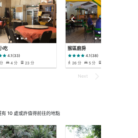
小吃
猴區廚房
4.1(33)
4.1(38)
 分
4 分
23 分
26 分
5 分
26 分
 10 處或許值得前往的地點