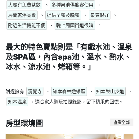
大廳有免費茶飲
、
多種泉池供旅客使用
、
房間乾淨寬敞
、
提供早餐及晚餐
、
泉質很好
、
附近生活機能不便
、
晚上周圍街道很暗
。
最大的特色賣點則是
「有戲水池、溫泉
及SPA區，內含spa池、溫水、熱水、
冰水、涼水池、烤箱等。」
附近擁有
清覺寺
、
知本森林遊樂區
、
知本樂山步道
、
知本溫泉
，適合家人遊玩拍照錄影，留下精采的回憶。
房型環境圖
查看全部