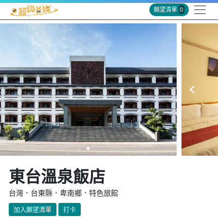
願望清單
0
東台溫泉飯店
台灣．台東縣．卑南鄉．特色旅館
加入願望清單
打卡