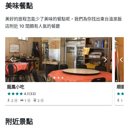
美味餐點
美好的旅程怎能少了美味的餐點呢，我們為你找出東台溫泉飯
店附近 10 間頗有人氣的餐廳
龍鳳小吃
順龍
4.1(33)
2 分
1 分
2 分
1 分
附近景點