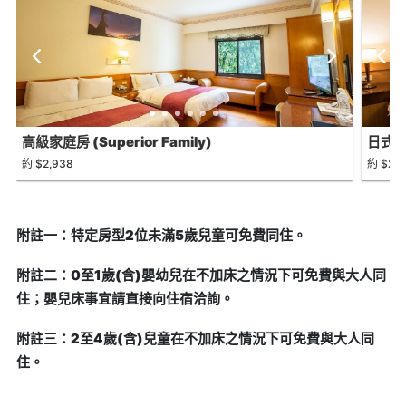
高級家庭房 (Superior Family)
日式雙人
約 $2,938
約 $2,0
附註一：特定房型2位未滿5歲兒童可免費同住。
附註二：0至1歲(含)嬰幼兒在不加床之情況下可免費與大人同
住；嬰兒床事宜請直接向住宿洽詢。
附註三：2至4歲(含)兒童在不加床之情況下可免費與大人同
住。