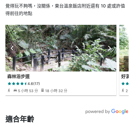
覺得玩不夠嗎，沒關係，東台溫泉飯店附近還有 10 處或許值
得前往的地點
森林浴步道
好漢
4.6(17)
5 小時 53 分
18 小時 32 分
2 天
適合年齡