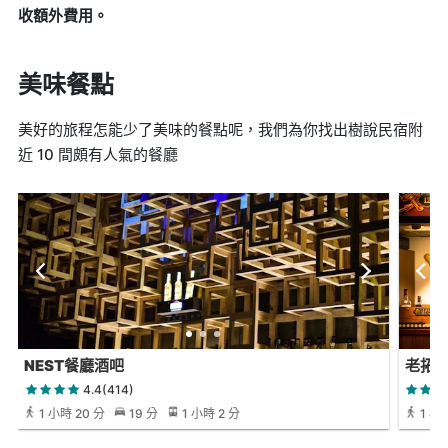
收額外費用。
美味餐點
美好的旅程怎能少了美味的餐點呢，我們為你找出樹說民宿附
近 10 間頗有人氣的餐廳
NEST餐廳酒吧
老拓
4.4(414)
1 小時 20 分
19 分
1 小時 2 分
1 小時