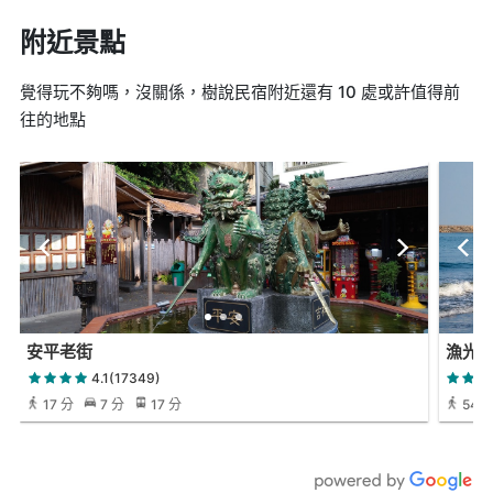
附近景點
覺得玩不夠嗎，沒關係，樹說民宿附近還有 10 處或許值得前
往的地點
安平老街
漁光
4.1(17349)
17 分
7 分
17 分
54 