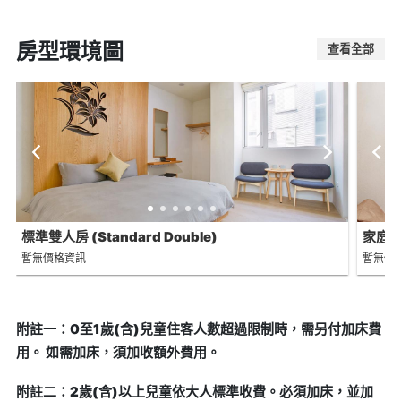
房型環境圖
查看全部
標準雙人房 (Standard Double)
家庭套房
暫無價格資訊
暫無價
附註一：0至1歲(含)兒童住客人數超過限制時，需另付加床費
用。 如需加床，須加收額外費用。
附註二：2歲(含)以上兒童依大人標準收費。必須加床，並加