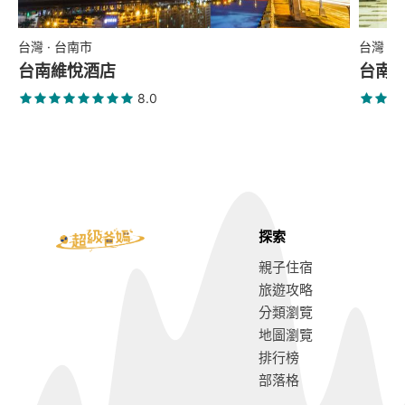
台灣 · 台南市
台灣 ·
台南維悅酒店
台南
8.0
探索
親子住宿
旅遊攻略
分類瀏覽
地圖瀏覽
排行榜
部落格