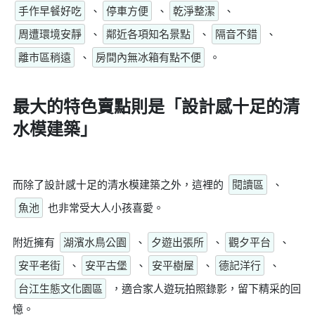
手作早餐好吃
、
停車方便
、
乾淨整潔
、
周遭環境安靜
、
鄰近各項知名景點
、
隔音不錯
、
離市區稍遠
、
房間內無冰箱有點不便
。
最大的特色賣點則是
「設計感十足的清
水模建築」
而除了設計感十足的清水模建築之外，這裡的
閱讀區
、
魚池
也非常受大人小孩喜愛。
附近擁有
湖濱水鳥公園
、
夕遊出張所
、
觀夕平台
、
安平老街
、
安平古堡
、
安平樹屋
、
德記洋行
、
台江生態文化園區
，適合家人遊玩拍照錄影，留下精采的回
憶。