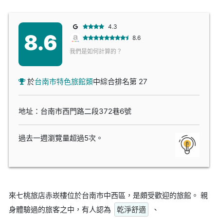
4.3
8.6
8.6
我們是如何計算的？
於
台南市特色旅館類
中綜合排名第 27
地址：台南市西門路二段372巷6號
過去一週瀏覽量超過5次。
來七桃旅店赤崁樓位於台南市中西區，是頗受歡迎的旅館。 親
身體驗過的旅客之中，有人認為
乾淨舒適
、