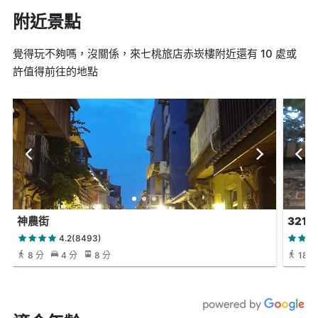
附近景點
覺得玩不夠嗎，沒關係，來七桃旅店赤崁樓附近還有 10 處或
許值得前往的地點
神農街
321
4.2(8493)
8 分
4 分
8 分
18 