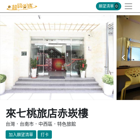
願望清單
0
來七桃旅店赤崁樓
台灣．台南市．中西區．特色旅館
加入願望清單
打卡