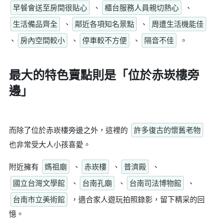
早餐會送至房間很貼心
、
櫃台服務人員親切熱心
、
生活備品齊全
、
鄰近各項知名景點
、
周遭生活機能佳
、
房內空間較小
、
停車較不方便
、
隔音不佳
。
最大的特色賣點則是
「位於赤崁樓旁
邊」
而除了位於赤崁樓旁邊之外，這裡的
許多復古的懷舊老物
也非常受大人小孩喜愛。
附近擁有
媽祖廟
、
赤崁樓
、
普濟殿
、
國立台灣文學館
、
台南孔廟
、
台南司法博物館
、
台南市立美術館
，適合家人遊玩拍照錄影，留下精采的回
憶。