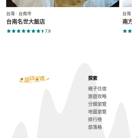
台灣 · 台南市
台灣 ·
台南名世大飯店
南方
7.9
探索
親子住宿
旅遊攻略
分類瀏覽
地圖瀏覽
排行榜
部落格