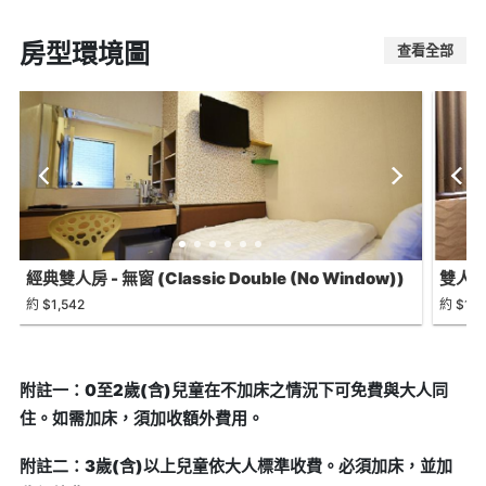
房型環境圖
查看全部
經典雙人房 - 無窗 (Classic Double (No Window))
雙人房 
約 $1,542
約 $1,6
附註一：0至2歲(含)兒童在不加床之情況下可免費與大人同
住。如需加床，須加收額外費用。
附註二：3歲(含)以上兒童依大人標準收費。必須加床，並加