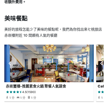
收額外費用。
美味餐點
美好的旅程怎能少了美味的餐點呢，我們為你找出來七桃旅店
赤崁樓附近 10 間頗有人氣的餐廳
赤崁璽樓-推薦素食火鍋 聚餐人氣蔬食
Caf
4.5(1590)
1 分
1 分
1 分
1 分