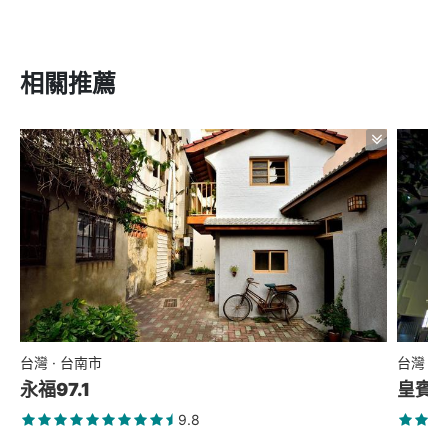
相關推薦
台灣 · 台南市
台灣 ·
永福97.1
皇賓
9.8