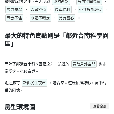
驗過的旅客之中，有人認為
設備新穎
、
房內空間寬敞
、
房間整潔
、
溫馨舒適
、
停車便利
、
公共設施較少
、
隔音不佳
、
水溫不穩定
、
常有團客
。
最大的特色賣點則是
「鄰近台南科學園
區」
而除了鄰近台南科學園區之外，這裡的
寬敞戶外空間
也非
常受大人小孩喜愛。
附近擁有
新化民生夜市
，適合家人遊玩拍照錄影，留下精
采的回憶。
房型環境圖
查看全部