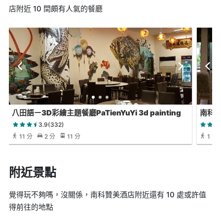
店附近 10 間頗有人氣的餐廳
八田語ㄧ3D彩繪主題餐廳PaTienYuYi 3d painting
南科贊
Restaurant
3.9(332)
11 分
2 分
11 分
1 分
附近景點
覺得玩不夠嗎，沒關係，南科贊美酒店附近還有 10 處或許值
得前往的地點