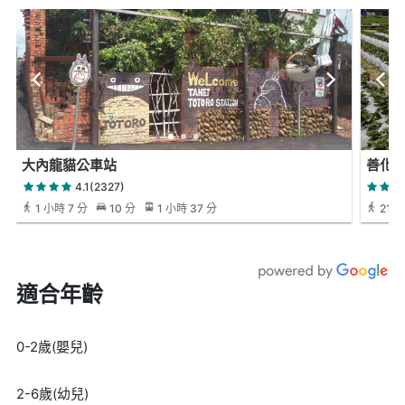
大內龍貓公車站
善化
4.1(2327)
1 小時 7 分
10 分
1 小時 37 分
21 分
適合年齡
0-2歲(嬰兒)
2-6歲(幼兒)