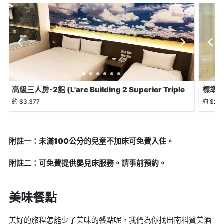
高級三人房-2館 (L'arc Building 2 Superior Triple
標準房(
Room)
Doub
約 $3,377
約 $2,2
附註一：未滿100公分的兒童不加床可免費入住。
附註二：可免費提供嬰兒床服務。請事前預約。
美味餐點
美好的旅程怎能少了美味的餐點呢，我們為你找出南科贊美酒