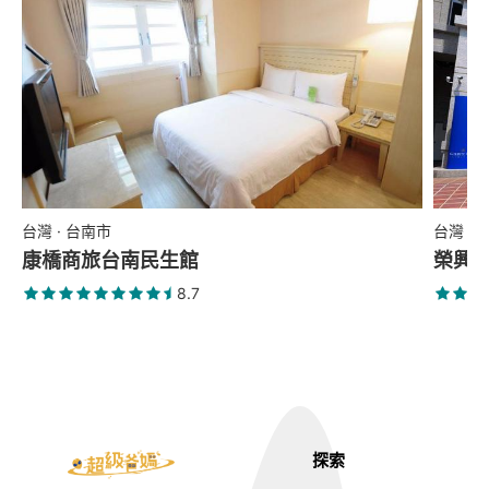
台灣 · 台南市
台灣 ·
康橋商旅台南民生館
榮興
8.7
探索