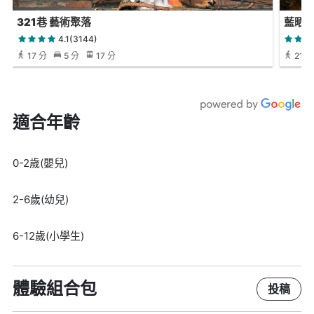
321巷 藝術聚落
藍晒
4.1(3144)
17 分
5 分
17 分
21 分
適合年齡
0-2歲(嬰兒)
2-6歲(幼兒)
6-12歲(小學生)
體驗組合包
投稿