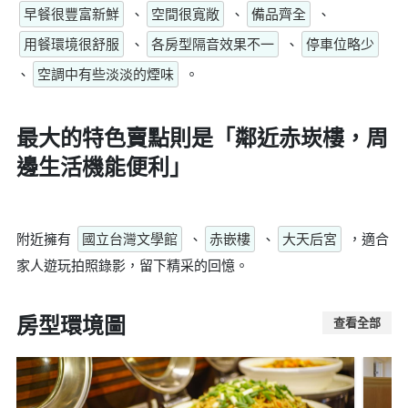
早餐很豐富新鮮
、
空間很寬敞
、
備品齊全
、
用餐環境很舒服
、
各房型隔音效果不一
、
停車位略少
、
空調中有些淡淡的煙味
。
最大的特色賣點則是
「鄰近赤崁樓，周
邊生活機能便利」
附近擁有
國立台灣文學館
、
赤嵌樓
、
大天后宮
，適合
家人遊玩拍照錄影，留下精采的回憶。
房型環境圖
查看全部