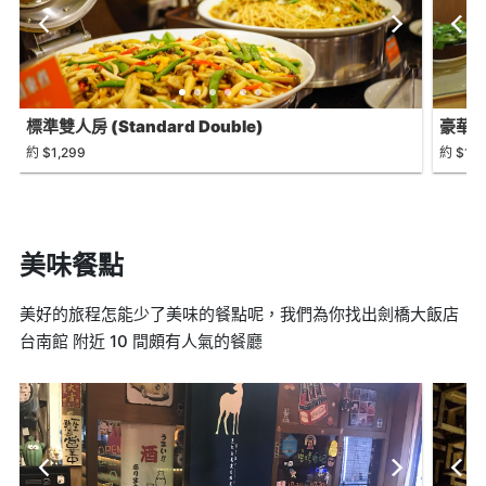
標準雙人房 (Standard Double)
豪華四人
約 $1,299
約 $1,7
美味餐點
美好的旅程怎能少了美味的餐點呢，我們為你找出劍橋大飯店
台南館 附近 10 間頗有人氣的餐廳