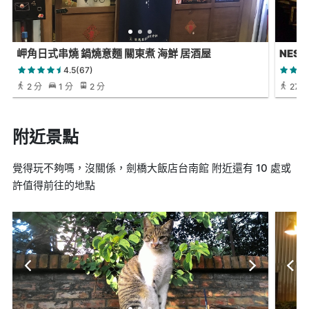
岬角日式串燒 鍋燒意麵 關東煮 海鮮 居酒屋
NES
4.5(67)
2 分
1 分
2 分
27 
附近景點
覺得玩不夠嗎，沒關係，劍橋大飯店台南館 附近還有 10 處或
許值得前往的地點