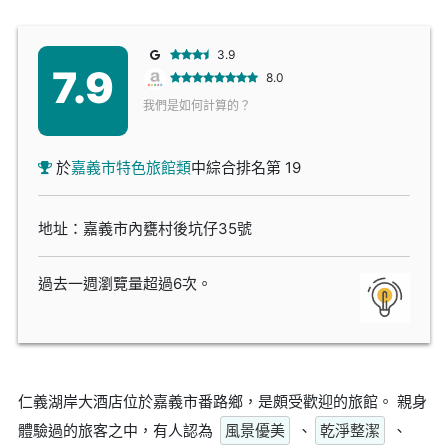
3.9
7.9
8.0
我們是如何計算的？
於
嘉義市特色旅館類
中綜合排名第 19
地址：嘉義市內甕村後坑仔35號
過去一週瀏覽量超過6次。
仁義湖岸大酒店位於嘉義市番路鄉，是頗受歡迎的旅館。 親身
體驗過的旅客之中，有人認為
風景優美
、
乾淨整潔
、