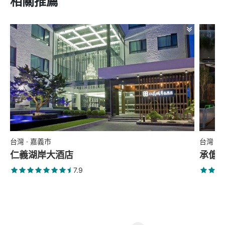
相關推薦
台灣 · 嘉義市
台灣 ·
仁義湖岸大酒店
承億
7.9