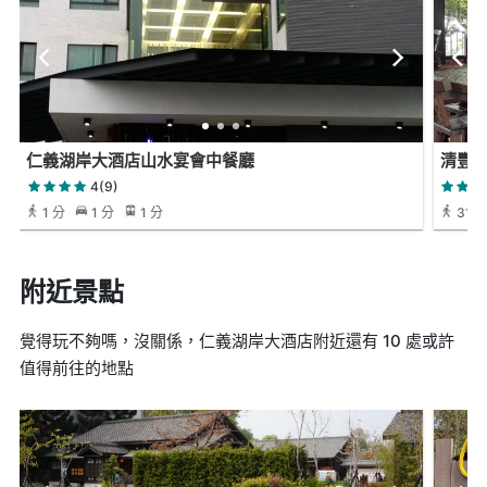
仁義湖岸大酒店山水宴會中餐廳
清豐
4(9)
1 分
1 分
1 分
31 
附近景點
覺得玩不夠嗎，沒關係，仁義湖岸大酒店附近還有 10 處或許
值得前往的地點