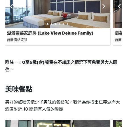
湖景豪華家庭房 (Lake View Deluxe Family)
豪華家庭
暫無價格資訊
暫無價
附註一：0至5歲(含)兒童在不加床之情況下可免費與大人同
住。
美味餐點
美好的旅程怎能少了美味的餐點呢，我們為你找出仁義湖岸大
酒店附近 10 間頗有人氣的餐廳