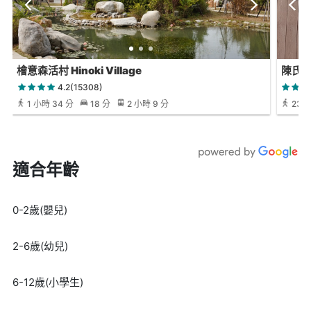
檜意森活村 Hinoki Village
陳氏伙
4.2(15308)
1 小時 34 分
18 分
2 小時 9 分
23 
適合年齡
0-2歲(嬰兒)
2-6歲(幼兒)
6-12歲(小學生)