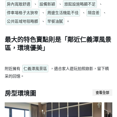
房內寬敞舒適
、
設備新穎
、
旅館設施略顯不足
、
停車場格子太狹窄
、
周邊生活機能不佳
、
隔音差
、
公共區域地毯略髒
、
早餐油膩
。
最大的特色賣點則是
「鄰近仁義潭風景
區，環境優美」
附近擁有
仁義潭風景區
，適合家人遊玩拍照錄影，留下精
采的回憶。
房型環境圖
查看全部