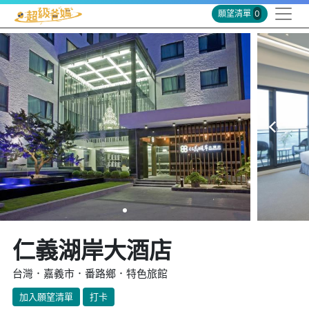
願望清單
0
仁義湖岸大酒店
台灣．嘉義市．番路鄉．特色旅館
加入願望清單
打卡