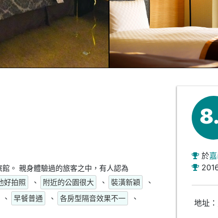
8
於
嘉
201
館。 親身體驗過的旅客之中，有人認為
池好拍照
、
附近的公園很大
、
裝潢新穎
、
、
早餐普通
、
各房型隔音效果不一
、
地址：