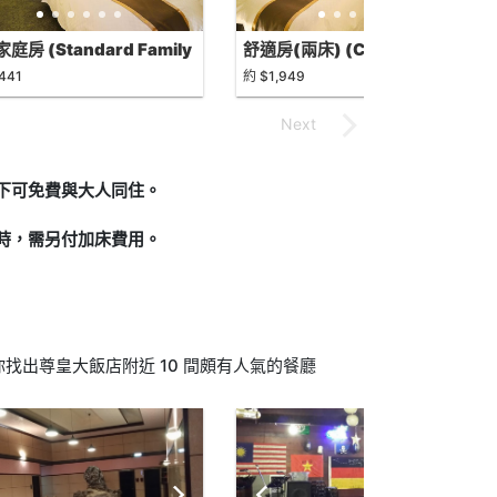
庭房 (Standard Family
舒適房(兩床) (Cozy Twin
m)
Room)
441
約 $1,949
況下可免費與大人同住。
制時，需另付加床費用。
找出尊皇大飯店附近 10 間頗有人氣的餐廳