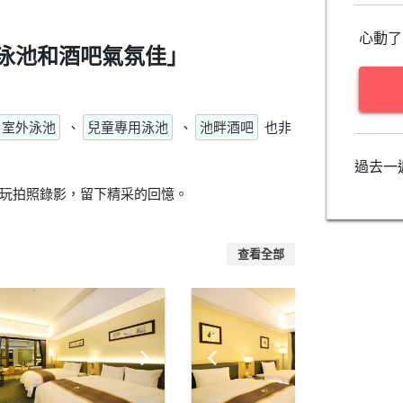
心動了
泳池和酒吧氣氛佳」
室外泳池
、
兒童專用泳池
、
池畔酒吧
也非
過去一
玩拍照錄影，留下精采的回憶。
查看全部