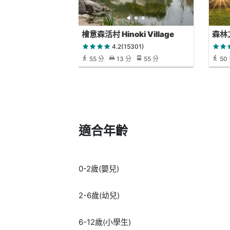
檜意森活村 Hinoki Village
森林
4.2(15301)
55 分
13 分
55 分
50
適合年齡
0-2歲(嬰兒)
2-6歲(幼兒)
6-12歲(小學生)