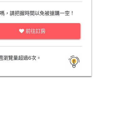
嗎，請把握時間以免被搶購一空！
前往訂房
週瀏覽量超過6次。