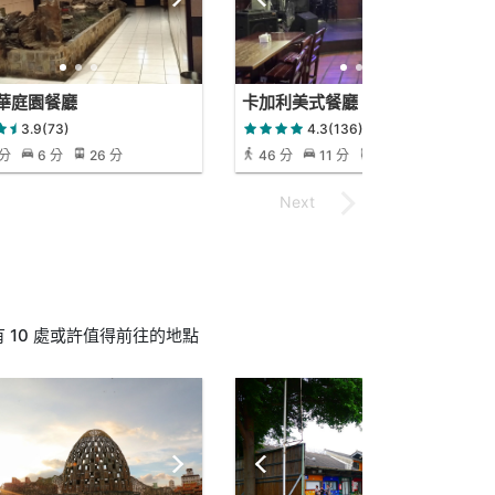
華庭園餐廳
卡加利美式餐廳
3.9(73)
4.3(136)
 分
6 分
26 分
46 分
11 分
46 分
10 處或許值得前往的地點