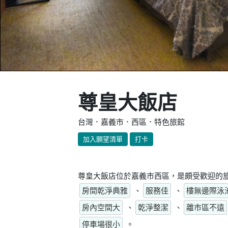
尊皇大飯店
台灣．嘉義市．西區．特色旅館
加入願望清單
打卡
尊皇大飯店位於嘉義市西區，是頗受歡迎的旅
房間乾淨典雅
、
服務佳
、
樓無邊際泳
房內空間大
、
乾淨整潔
、
離市區不遠
停車場很小
。