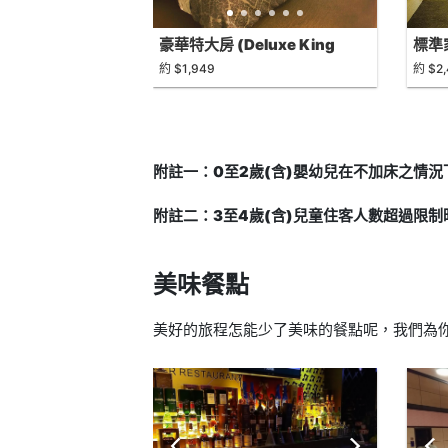
豪華特大房 (Deluxe King
標準家
Room)
Roo
約 $1,949
約 $2,
附註一：0至2歲(含)嬰幼兒在不加床之情
附註二：3至4歲(含)兒童住客人數超過限
美味餐點
美好的旅程怎能少了美味的餐點呢，我們為你