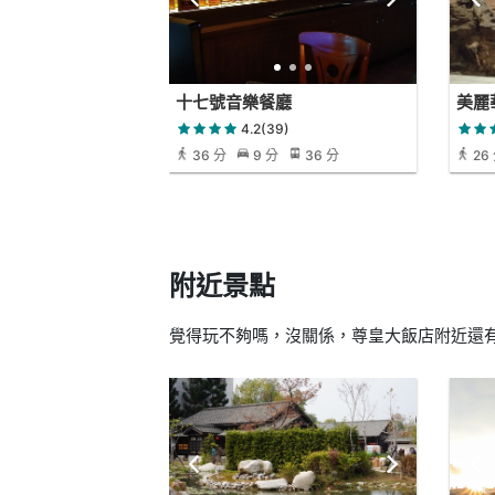
十七號音樂餐廳
美麗
4.2(39)
36 分
9 分
36 分
26
附近景點
覺得玩不夠嗎，沒關係，尊皇大飯店附近還有 