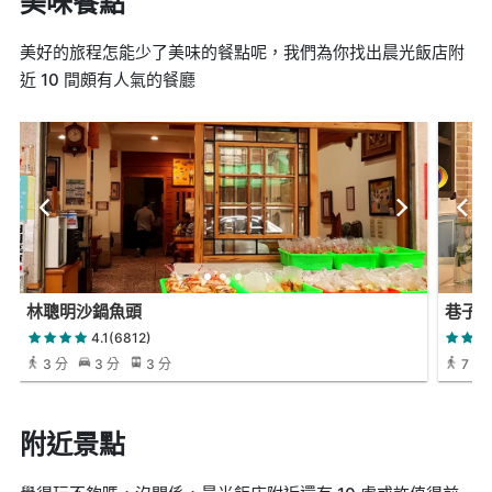
美味餐點
美好的旅程怎能少了美味的餐點呢，我們為你找出晨光飯店附
近 10 間頗有人氣的餐廳
林聰明沙鍋魚頭
巷子
4.1(6812)
3 分
3 分
3 分
7 分
附近景點