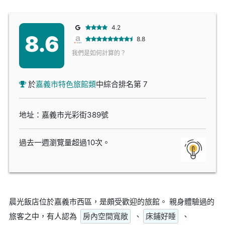
4.2
8.6
8.8
我們是如何計算的？
於
嘉義市特色旅館類
中綜合排名第 7
地址：嘉義市光彩街389號
過去一週瀏覽量超過10次。
晨光飯店位於嘉義市西區，是頗受歡迎的旅館。 親身體驗過的
旅客之中，有人認為
房內空間寬敞
、
床鋪好睡
、