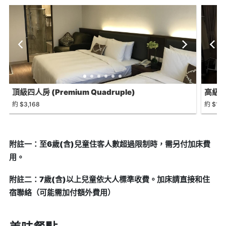
頂級四人房 (Premium Quadruple)
高級大床
約 $3,168
約 $1,6
附註一：至6歲(含)兒童住客人數超過限制時，需另付加床費
用。
附註二：7歲(含)以上兒童依大人標準收費。加床請直接和住
宿聯絡（可能需加付額外費用）