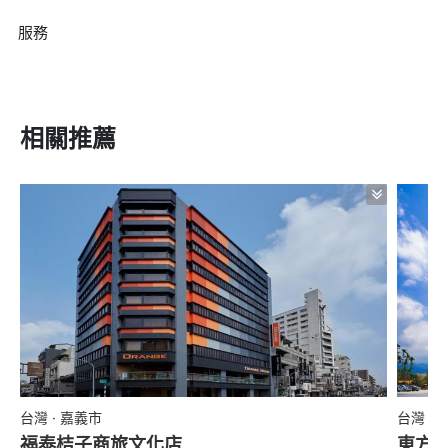
服務
相關推薦
台灣 · 嘉義市
台灣 ·
福泰桔子商旅文化店
東方