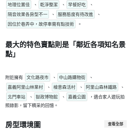
地理位置佳
、
乾淨整潔
、
早餐好吃
、
隔音效果各房型不一
、
服務態度有待改進
、
因位於巷弄中，故停車需有點技術
。
最大的特色賣點則是
「鄰近各項知名景
點」
附近擁有
文化路夜市
、
中山路購物街
、
嘉義阿里山林業村
、
檜意森活村
、
阿里山森林鐵路
、
北門車站
、
獄政博物館
、
嘉義公園
，適合家人遊玩拍
照錄影，留下精采的回憶。
房型環境圖
查看全部