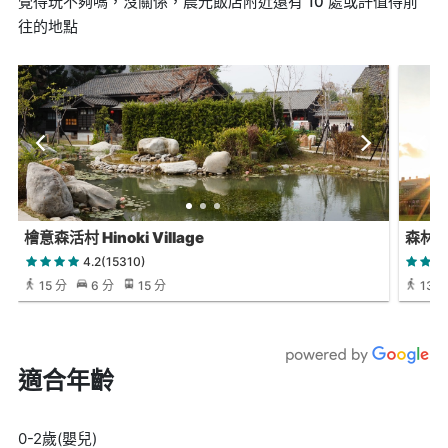
覺得玩不夠嗎，沒關係，晨光飯店附近還有 10 處或許值得前
往的地點
檜意森活村 Hinoki Village
森林
4.2(15310)
15 分
6 分
15 分
13 
適合年齡
0-2歲(嬰兒)