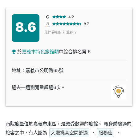
4.2
8.6
8.7
我們是如何計算的？
於
嘉義市特色旅館類
中綜合排名第 6
地址：嘉義市公明路65號
過去一週瀏覽量超過6次。
南院旅墅位於嘉義市東區，是頗受歡迎的旅館。 親身體驗過的
旅客之中，有人認為
大廳挑高空間舒適
、
服務佳
、