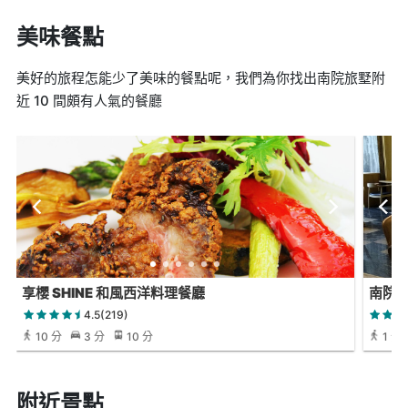
美味餐點
美好的旅程怎能少了美味的餐點呢，我們為你找出南院旅墅附
近 10 間頗有人氣的餐廳
享櫻 SHINE 和風西洋料理餐廳
南院餐廳
4.5(219)
10 分
3 分
10 分
1 分
附近景點