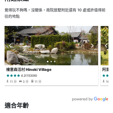
覺得玩不夠嗎，沒關係，南院旅墅附近還有 10 處或許值得前
往的地點
檜意森活村 Hinoki Village
阿里
4.2(15306)
11 分
3 分
11 分
16 
適合年齡