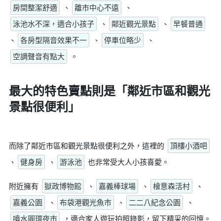
房間整潔舒適
、
離市中心不遠
、
泳池水不深，適合小孩子
、
鄰近觀光景點
、
早餐普通
、
各房型隔音效果不一
、
停車位略少
、
空調聲音有點大
。
最大的特色賣點則是
「鄰近市區和觀光
景點很便利」
而除了鄰近市區和觀光景點很便利之外，這裡的
頂樓小酒吧
、
健身房
、
游泳池
也非常受大人小孩喜愛。
附近擁有
獄政博物館
、
嘉義棒球場
、
檜意森活村
、
嘉義公園
、
布袋港觀光魚市
、
二二八紀念公園
、
噴水圓環夜市
，適合家人遊玩拍照錄影，留下精采的回憶。