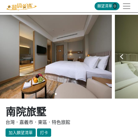
願望清單
0
南院旅墅
台灣．嘉義市．東區．特色旅館
加入願望清單
打卡