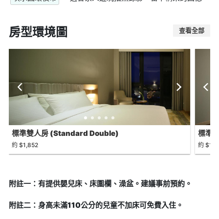
房型環境圖
查看全部
標準雙人房 (Standard Double)
標準房(
約 $1,852
約 $1,8
附註一：有提供嬰兒床、床圍欄、澡盆。建議事前預約。
附註二：身高未滿110公分的兒童不加床可免費入住。