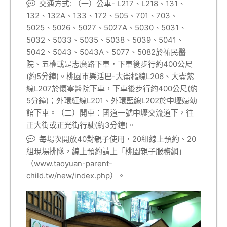
交通方式: （一）公車- L217、L218、131、
132、132A、133、172、505、701、703、
5025、5026、5027、5027A、5030、5031、
5032、5033、5035、5038、5039、5041、
5042、5043、5043A、5077、5082於祐民醫
院、五權或是志廣路下車，下車後步行約400公尺
(約5分鐘)。桃園市樂活巴-大崙橘線L206、大崙紫
線L207於懷寧醫院下車，下車後步行約400公尺(約
5分鐘)；外環紅線L201、外環藍線L202於中壢婦幼
館下車。（二）開車：國道一號中壢交流道下，往
正大街或正光街行駛(約3分鐘)。
每場次開放40對親子使用，20組線上預約、20
組現場排隊，線上預約請上「桃園親子服務網」
（www.taoyuan-parent-
child.tw/new/index.php）。