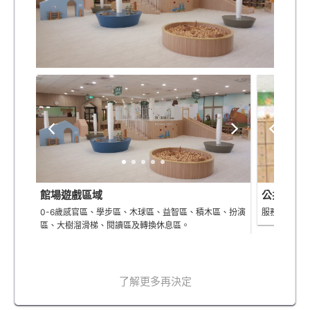
館場遊戲區域
公共區域
0-6歲感官區、學步區、木球區、益智區、積木區、扮演
服務接待區
區、大樹溜滑梯、閱讀區及轉換休息區。
了解更多再決定