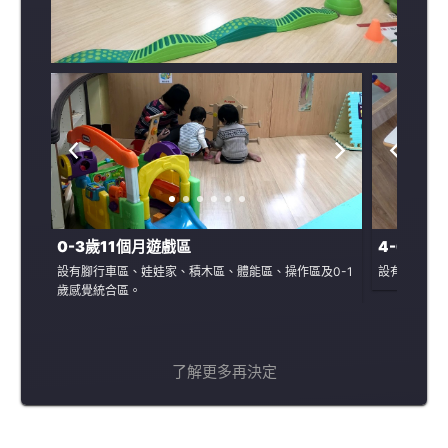
0-3歲11個月遊戲區
4-6歲遊
設有腳行車區、娃娃家、積木區、體能區、操作區及0-1
設有建構區
歲感覺統合區。
了解更多再決定