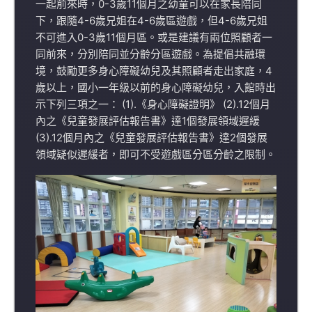
一起前來時，0-3歲11個月之幼童可以在家長陪同
下，跟隨4-6歲兄姐在4-6歲區遊戲，但4-6歲兄姐
不可進入0-3歲11個月區。或是建議有兩位照顧者一
同前來，分別陪同並分齡分區遊戲。為提倡共融環
境，鼓勵更多身心障礙幼兒及其照顧者走出家庭，4
歲以上，國小一年級以前的身心障礙幼兒，入館時出
示下列三項之一： (1).《身心障礙證明》 (2).12個月
內之《兒童發展評估報告書》達1個發展領域遲緩
(3).12個月內之《兒童發展評估報告書》達2個發展
領域疑似遲緩者，即可不受遊戲區分區分齡之限制。