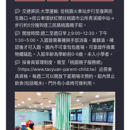
交通資訊:大眾運輸: 從桃園火車站步行至復興民
生路口→搭公車環狀紅開往桃園市公所青溪國中站→
步行約5分鐘到達三民路桃園親子館。
開放時間:週二至週日早上9:00~12:30，下午
1:30~5:00。入園皆需著襪與手部消毒、量額溫，確
認後才可入園。園內不可拿包包進場，可拿證件換置
物櫃鑰匙。入館年齡為學齡前0-6歲，未入小學者。
採會員管理制度，需至「桃園親子服務網」
（https://www.taoyuan-parent-child.tw）註冊會
員資格。每週二可以開放下星期場次預約。館內禁止
飲食(包括喝水)，門外有小桌椅可做利用。