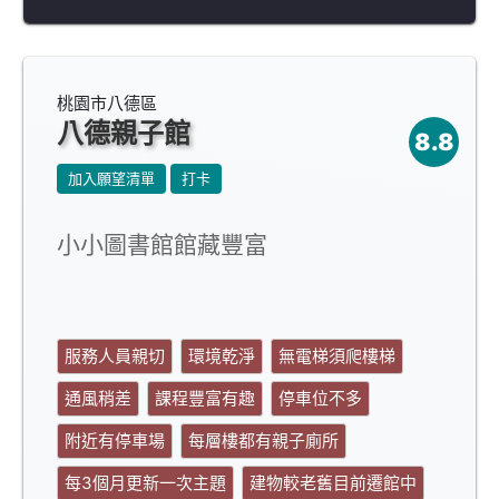
桃園市八德區
八德親子館
8.8
加入願望清單
打卡
小小圖書館館藏豐富
服務人員親切
環境乾淨
無電梯須爬樓梯
通風稍差
課程豐富有趣
停車位不多
附近有停車場
每層樓都有親子廁所
每3個月更新一次主題
建物較老舊目前遷館中