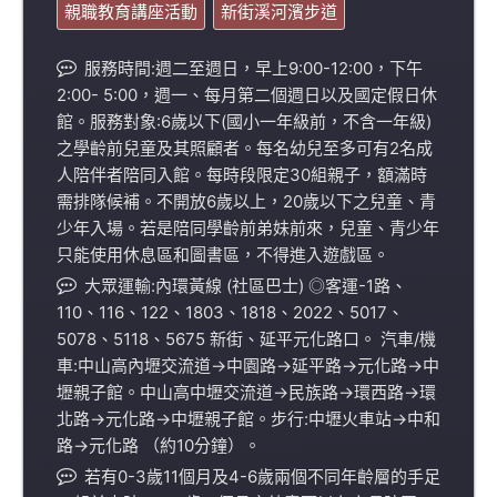
親職教育講座活動
新街溪河濱步道
服務時間:週二至週日，早上9:00-12:00，下午
2:00- 5:00，週一、每月第二個週日以及國定假日休
館。服務對象:6歲以下(國小一年級前，不含一年級)
之學齡前兒童及其照顧者。每名幼兒至多可有2名成
人陪伴者陪同入館。每時段限定30組親子，額滿時
需排隊候補。不開放6歲以上，20歲以下之兒童、青
少年入場。若是陪同學齡前弟妹前來，兒童、青少年
只能使用休息區和圖書區，不得進入遊戲區。
大眾運輸:內環黃線 (社區巴士) ◎客運-1路、
110、116、122、1803、1818、2022、5017、
5078、5118、5675 新街、延平元化路口。 汽車/機
車:中山高內壢交流道->中園路->延平路->元化路->中
壢親子館。中山高中壢交流道->民族路->環西路->環
北路->元化路->中壢親子館。步行:中壢火車站->中和
路->元化路 （約10分鐘）。
若有0-3歲11個月及4-6歲兩個不同年齡層的手足