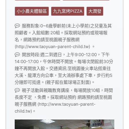
小小農夫體驗區
九九窯烤PIZZA
大潤發
服務對象:0~6歲學齡前(未上小學前)之兒童及其
照顧者。入館組數:20組。採取網站預約或現場報
名，網路預約請至桃園親子服務網
(http://www.taoyuan-parent-child.tw) 。
開放時段:週二到週日，上午9:00-12:00，下午
14:00-17:00，午休時間不開放。每場次閉館前30分
鐘不再開放入館。交通資訊:至桃園後火車站搭乘往
大溪、龍潭方向公車，至大湳辦事處下車，步行約5
分鐘即可抵達。(親子館在籃球場正對面)。
親子活動與親職教育講座，每場開放10組，時間
長度不定 ，免費。採取網站預約 網路預約請至桃園
親子服務網 (http://www.taoyuan-parent-
child.tw)。