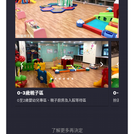
0-3歲親子區
0-6混齡
0至2歲嬰幼兒專區、親子廚房及入館等待區
扮演區、益
了解更多再決定