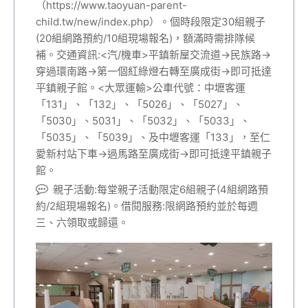
（https://www.taoyuan-parent-
child.tw/new/index.php）。個時段限定30組親子
(20組網路預約/10組現場報名)，額滿時需排隊候
補。交通資訊:<汽/機車>平鎮新屋交流道→民族路→
穿過環南路→第一個紅綠燈右轉至廣成街→即可抵達
平鎮親子館。<大眾運輸>公車代號：中壢客運
「131」、「132」、「5026」、「5027」、
「5030」、5031」、「5032」、「5033」、
「5035」、「5039」、及中壢客運「133」，至仁
愛新村站下車→過馬路至廣成街→即可抵達平鎮親子
館。
親子活動:每堂親子活動限定6組親子(4組網路預
約/2組現場報名)。借閱服務:限網路預約並於每週
三、六領取或歸還。