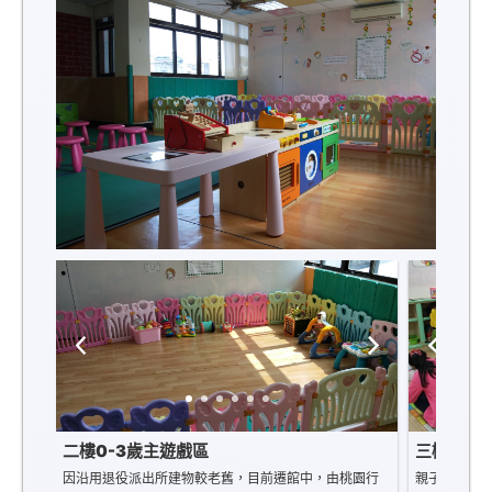
二樓0-3歲主遊戲區
三樓3-6
因沿用退役派出所建物較老舊，目前遷館中，由桃園行
親子活動課