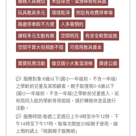
服務人員親切
木造球池、溜滑梯很有質感
玩具教具多元
環境乾淨
附近有收費停車場
路邊停車較不方便
人多需預約
課程多元生動有趣
空間明亮
有安全軟墊設施
空間不算大但規劃不錯
可借用教具書本
寶寶抓周活動
復旦國小大象溜滑梯
廣達公園
服務對象:6歲以下(國小一年級前，不含一年級)
之學齡前兒童及其照顧者。親子館僅限0-6歲以下
(國小一年級前，不含一年級)之學齡前兒童進入，若
有陪同入館的學齡哥哥姐姐，請於轉換休息區進行
活動。
服務時間:每週二至週日上午9時至中午12時、下
午14時至下午17時。每場次開放20組親子使用，線
上預約請上「桃園親子服務網」