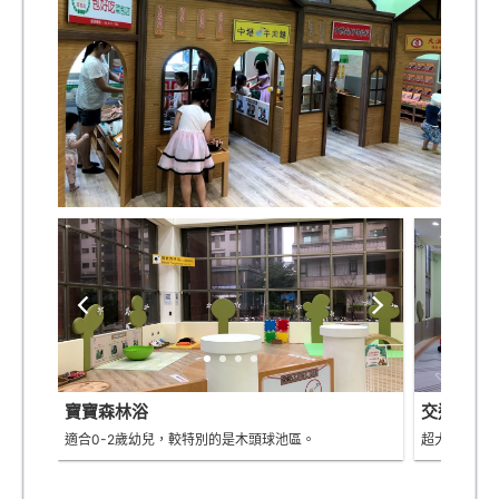
寶寶森林浴
交通安全
適合0-2歲幼兒，較特別的是木頭球池區。
超大的空間，