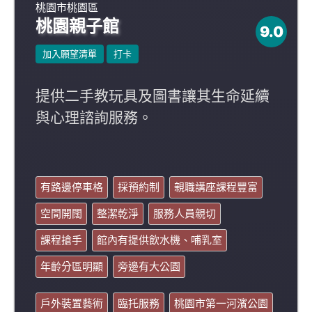
桃園市桃園區
桃園親子館
9.0
加入願望清單
打卡
提供二手教玩具及圖書讓其生命延續
與心理諮詢服務。
有路邊停車格
採預約制
親職講座課程豐富
空間開闊
整潔乾淨
服務人員親切
課程搶手
館內有提供飲水機、哺乳室
年齡分區明顯
旁邊有大公園
戶外裝置藝術
臨托服務
桃園市第一河濱公園