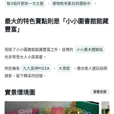
每3個月更新一次主題
、
建物較老舊目前遷館中
。
最大的特色賣點則是
「小小圖書館館藏
豐富」
而除了小小圖書館館藏豐富之外，這裡的
小小農夫體驗區
也非常受大人小孩喜愛。
附近擁有
九九窯烤PIZZA
、
大潤發
，適合家人遊玩拍照
錄影，留下精采的回憶。
實景環境圖
查看全部