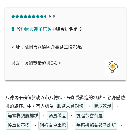
8.8
於
桃園市親子館類
中綜合排名第 3
地址：桃園市八德區介壽路二段73號
過去一週瀏覽量超過6次。
八德親子館位於桃園市八德區，是頗受歡迎的地點。 親身體驗
過的旅客之中，有人認為
服務人員親切
、
環境乾淨
、
無電梯須爬樓梯
、
通風稍差
、
課程豐富有趣
、
停車位不多
、
附近有停車場
、
每層樓都有親子廁所
、