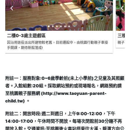
二樓0-3歲主遊戲區
三樓3
因沿用退役派出所建物較老舊，目前遷館中，由桃園行動親子車接
親子活
手開課，期待新館落成!
附註一：服務對象:0~6歲學齡前(未上小學前)之兒童及其照顧
者。入館組數:20組。採取網站預約或現場報名，網路預約請
至桃園親子服務網 (http://www.taoyuan-parent-
child.tw) 。
附註二：開放時段:週二到週日，上午9:00-12:00，下午
14:00-17:00，午休時間不開放。每場次閉館前30分鐘不再
開放入館。交通資訊:至桃園後火車站搭乘往大溪、龍潭方向公