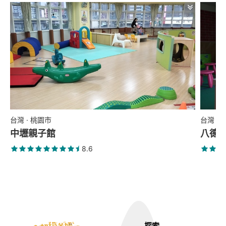
台灣 · 桃園市
台灣 ·
中壢親子館
八德
8.6
探索