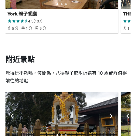
York 親子餐廳
THE 
4.5(107)
5 分
1 分
5 分
1 分
附近景點
覺得玩不夠嗎，沒關係，八德親子館附近還有 10 處或許值得
前往的地點