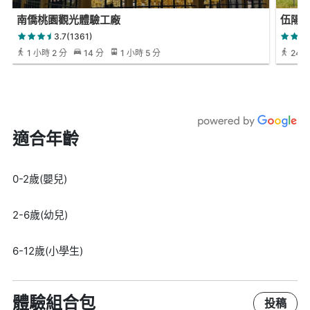
南僑桃園觀光體驗工廠
伍陽
3.7(1361)
1 小時 2 分
14 分
1 小時 5 分
24 
適合年齡
0-2歲(嬰兒)
2-6歲(幼兒)
6-12歲(小學生)
體驗組合包
投稿