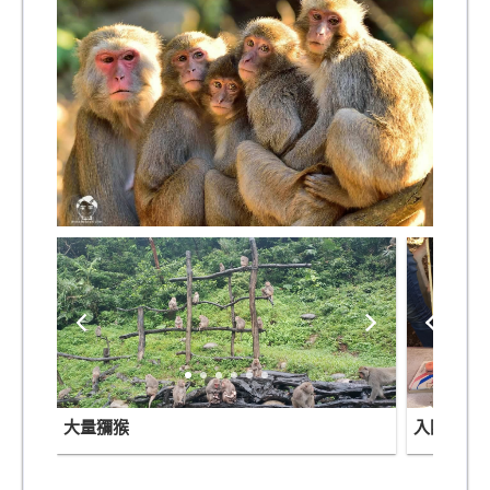
大量獼猴
入園解說