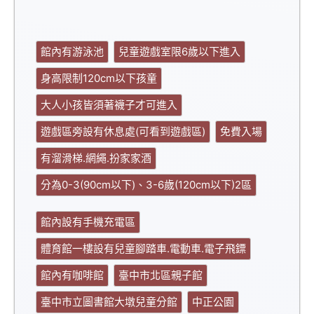
館內有游泳池
兒童遊戲室限6歲以下進入
身高限制120cm以下孩童
大人小孩皆須著襪子才可進入
遊戲區旁設有休息處(可看到遊戲區)
免費入場
有溜滑梯.網繩.扮家家酒
分為0-3(90cm以下)、3-6歲(120cm以下)2區
館內設有手機充電區
體育館一樓設有兒童腳踏車.電動車.電子飛鏢
館內有咖啡館
臺中市北區親子館
臺中市立圖書館大墩兒童分館
中正公園