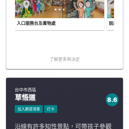
入口服務台及置物處
說故事處
了解更多再決定
台中市西區
草悟道
8.6
加入願望清單
打卡
沿線有許多知性景點，可帶孩子參觀