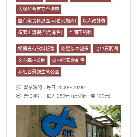
入場前會有安全指導
設有家長休息區(可看到場內)
以人頭計費
須著止滑襪(館內有售)
空調不夠強
櫃檯設有飲料販售
路邊停車處多
台中嘉明湖
文心森林公園
臺中國家歌劇院
秋紅谷景觀生態公園
營業時間：每日 11:00～20:00
票價資訊：每人 250元 (止滑襪一雙 100元)