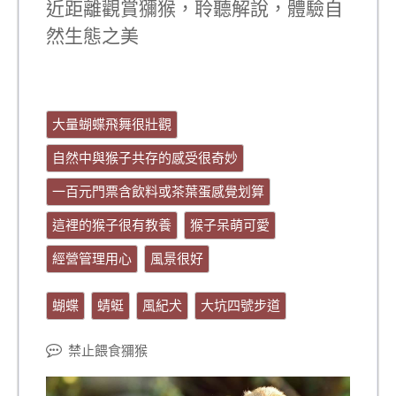
近距離觀賞獼猴，聆聽解說，體驗自
然生態之美
大量蝴蝶飛舞很壯觀
自然中與猴子共存的感受很奇妙
一百元門票含飲料或茶葉蛋感覺划算
這裡的猴子很有教養
猴子呆萌可愛
經營管理用心
風景很好
蝴蝶
蜻蜓
風紀犬
大坑四號步道
禁止餵食獼猴