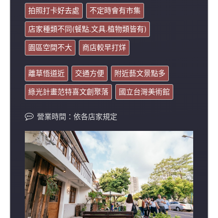
拍照打卡好去處
不定時會有市集
店家種類不同(餐點.文具.植物類皆有)
園區空間不大
商店較早打烊
離草悟道近
交通方便
附近藝文景點多
綠光計畫范特喜文創聚落
國立台灣美術館
營業時間：依各店家規定