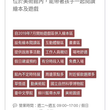
位於美術館內，能帶著孩子一起閱讀
繪本及遊戲
自2019年7月開始遊戲區併入繪本區
設有繪本閱讀區
互動體驗區
畫畫區
提供說故事活動
工作人員親切
場地舒適
假日建議預約
有分時段入場
免費入場
館內不定時特展
周邊景點多
附近餐飲選擇多
草悟道
勤美術館
國立自然科學博物館
臺中文學館
柳川藍帶水岸
美術園道
營業時間：週二～週五 09:00~17:00 / 假日