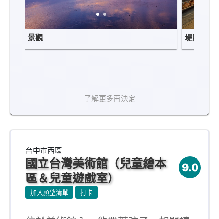
景觀
堤防棧道
了解更多再決定
台中市西區
國立台灣美術館（兒童繪本
9.0
區＆兒童遊戲室）
加入願望清單
打卡