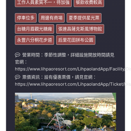
工作人員素質不一，待加強
餐飲收費較高
停車位多
周邊有商場
夏季提供星光票
台糖月眉觀光糖廠
張連昌薩克斯風博物館
永豐六分桐花步道
后里花田拼布公園
營業時間：季節性調整，詳細設施開放時間請見
官網：
https://www.lihpaoresort.com/LihpaolandApp/Facility/D
票價資訊：設有優惠票價，請見官網：
https://www.lihpaoresort.com/LihpaolandApp/Ticket/Di