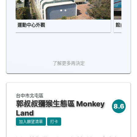
運動中心外觀
館內泳池
了解更多再決定
台中市北屯區
郭叔叔獼猴生態區 Monkey
8.6
Land
加入願望清單
打卡