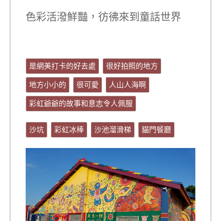
色彩活潑鮮豔，彷彿來到童話世界
是網美打卡的好去處
很好拍照的地方
地方小小的
很可愛
人山人海啊
彩虹爺爺的故事和意志令人佩服
沙坑
彩虹冰棒
沙池溜滑梯
貓門餐廳