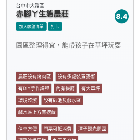
台中市大雅區
赤腳ㄚ生態農莊
8.4
加入願望清單
打卡
園區整理得宜，能帶孩子在草坪玩耍
農莊設有烤肉區
設有多處裝置藝術
有DIY手作課程
內有餐廳
有大草坪
環境整潔
設有砂池及戲水區
戲水區上方有遮蔭
停車方便
門票可抵消費
潭子觀光蘭園