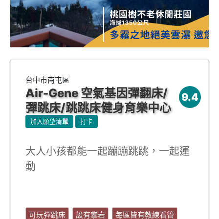
台中市南屯區
Air-Gene 空氣基因彈翻床/
9.4
彈跳床/跳跳床健身育樂中心
加入願望清單
打卡
大人小孩都能一起蹦蹦跳跳，一起運
動
可玩彈跳床
設有攀岩
每區皆有教練看管