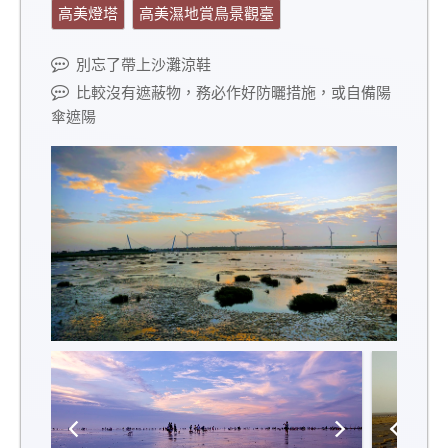
高美燈塔
高美濕地賞鳥景觀臺
別忘了帶上沙灘涼鞋
比較沒有遮蔽物，務必作好防曬措施，或自備陽
傘遮陽