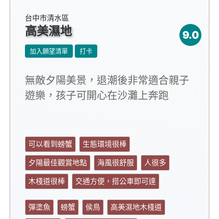
台中市清水區
高美濕地
9.0
加入願望清單
打卡
無敵夕陽美景，退潮後非常適合親子
遊樂，孩子可開心在沙灘上奔跑
可以看到螃蟹
生態環境很棒
夕陽最佳觀賞地點
海風很舒服
人很多
木棧道很棒
交通方便，搭公車即可達
彈塗魚
螃蟹
侯鳥
高美濕地木棧道