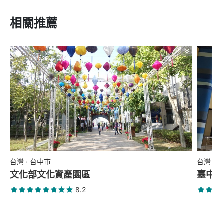
相關推薦
台灣 · 台中市
台灣 ·
文化部文化資產園區
臺中
8.2