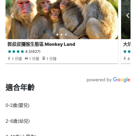
郭叔叔獼猴生態區 Monkey Land
大坑
4.3(627)
1 分鐘
1 分鐘
1 分鐘
8 分
適合年齡
0-2歲(嬰兒)
2-6歲(幼兒)