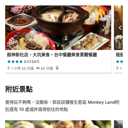
菇神新社店，大坑美食，台中餐廳美食景觀餐廳
菇菇
4.1(1347)
1 小時 33 分鐘
40 分鐘
1 小
附近景點
覺得玩不夠嗎，沒關係，郭叔叔獼猴生態區 Monkey Land附
近還有 10 處或許值得前往的地點