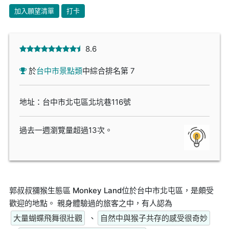
加入願望清單
打卡
8.6
於
台中市景點類
中綜合排名第 7
地址：台中市北屯區北坑巷116號
過去一週瀏覽量超過13次。
郭叔叔獼猴生態區 Monkey Land位於台中市北屯區，是頗受
歡迎的地點。 親身體驗過的旅客之中，有人認為
大量蝴蝶飛舞很壯觀
、
自然中與猴子共存的感受很奇妙