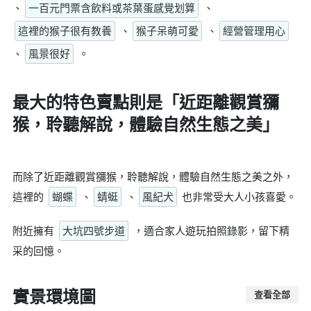
、
一百元門票含飲料或茶葉蛋感覺划算
、
這裡的猴子很有教養
、
猴子呆萌可愛
、
經營管理用心
、
風景很好
。
最大的特色賣點則是
「近距離觀賞獼
猴，聆聽解說，體驗自然生態之美」
而除了近距離觀賞獼猴，聆聽解說，體驗自然生態之美之外，
這裡的
蝴蝶
、
蜻蜓
、
風紀犬
也非常受大人小孩喜愛。
附近擁有
大坑四號步道
，適合家人遊玩拍照錄影，留下精
采的回憶。
實景環境圖
查看全部