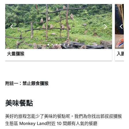
大量獼猴
入園
附註一：禁止餵食獼猴
美味餐點
美好的旅程怎能少了美味的餐點呢，我們為你找出郭叔叔獼猴
生態區 Monkey Land附近 10 間頗有人氣的餐廳