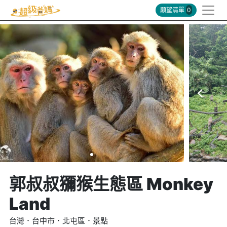
願望清單
0
郭叔叔獼猴生態區 Monkey
Land
台灣．台中市．北屯區．景點