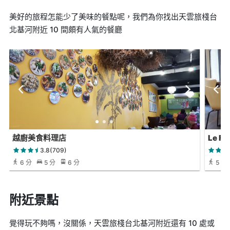
美好的旅程怎能少了美味的餐點呢，我們為你找出天雲旅棧台
北基河附近 10 間頗有人氣的餐廳
越廚美食料理店
Le F
3.8(709)
6 分
5 分
6 分
5 分
附近景點
覺得玩不夠嗎，沒關係，天雲旅棧台北基河附近還有 10 處或