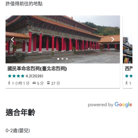
許值得前往的地點
國民革命忠烈祠(臺北忠烈祠)
西門
4.2(2026)
1 小時 1 分
5 分
27 分
1 小時
適合年齡
0-2歲(嬰兒)