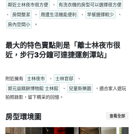
鄰近士林夜市很方便
、
有洗衣機的房型可以選擇很方便
、
房間整潔
、
周遭生活機能便利
、
早餐選擇較少
、
房內空間小
。
最大的特色賣點則是
「離士林夜市很
近，步行3分鐘可達捷運劍潭站」
附近擁有
士林夜市
、
士林官邸
、
郭元益糕餅博物館 士林館
、
兒童新樂園
，適合家人遊玩
拍照錄影，留下精采的回憶。
房型環境圖
查看全部