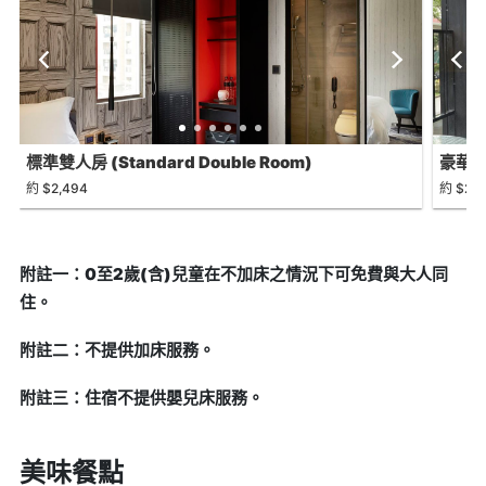
標準雙人房 (Standard Double Room)
豪華雙人
Balco
約 $2,494
約 $2,8
附註一：0至2歲(含)兒童在不加床之情況下可免費與大人同
住。
附註二：不提供加床服務。
附註三：住宿不提供嬰兒床服務。
美味餐點