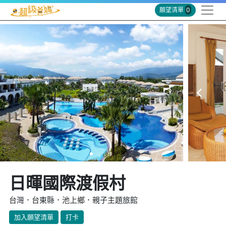
願望清單
0
日暉國際渡假村
台灣．台東縣．池上鄉．親子主題旅館
加入願望清單
打卡