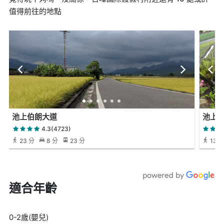
值得前往的地點
池上伯朗大道
池上
4.3(4723)
23 分
8 分
23 分
13 
適合年齡
0-2歲(嬰兒)