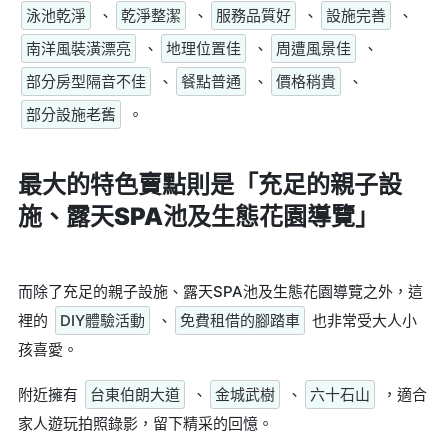
泳池乾淨
、
乾淨整潔
、
服務品質好
、
設施完善
、
南洋風裝潢漂亮
、
地理位置佳
、
周遭風景佳
、
部分房型隔音不佳
、
餐點普通
、
價格稍貴
、
部分設施老舊
。
最大的特色賣點則是
「充足的親子設
施、露天SPA池及生態花園導覽」
而除了充足的親子設施、露天SPA池及生態花園導覽之外，這
裡的
DIY體驗活動
、
免費租借的腳踏車
也非常受大人小
孩喜愛。
附近擁有
台東伯朗大道
、
金城武樹
、
六十石山
，適合
家人遊玩拍照錄影，留下精采的回憶。