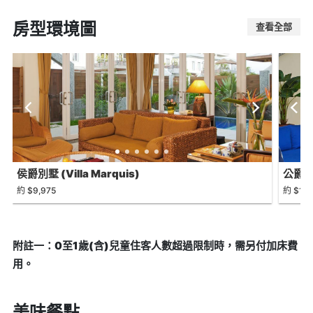
房型環境圖
查看全部
侯爵別墅 (Villa Marquis)
公爵別墅
約 $9,975
約 $16,
附註一：0至1歲(含)兒童住客人數超過限制時，需另付加床費
用。
美味餐點