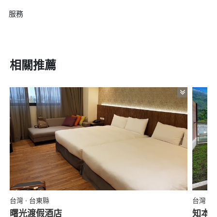
服務
相關推薦
台灣 · 台東縣
台灣 ·
曙光渡假酒店
知本