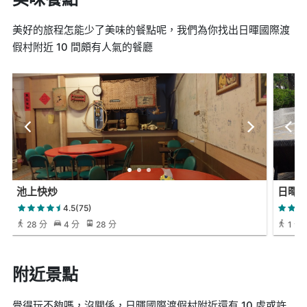
美好的旅程怎能少了美味的餐點呢，我們為你找出日暉國際渡
假村附近 10 間頗有人氣的餐廳
池上快炒
日暉國
4.5(75)
28 分
4 分
28 分
1 分
附近景點
覺得玩不夠嗎，沒關係，日暉國際渡假村附近還有 10 處或許