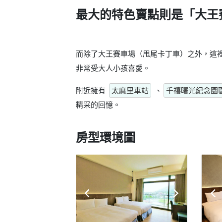
最大的特色賣點則是
「大王
而除了大王賽車場（甩尾卡丁車）之外，這
非常受大人小孩喜愛。
附近擁有
太麻里車站
、
千禧曙光紀念園
精采的回憶。
房型環境圖