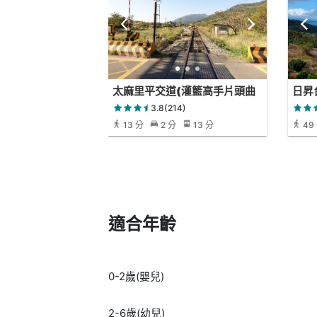
太麻里平交道(灌籃高手片頭曲
日昇
場景)
3.8(214)
13 分
2 分
13 分
49
適合年齡
0-2歲(嬰兒)
2-6歲(幼兒)