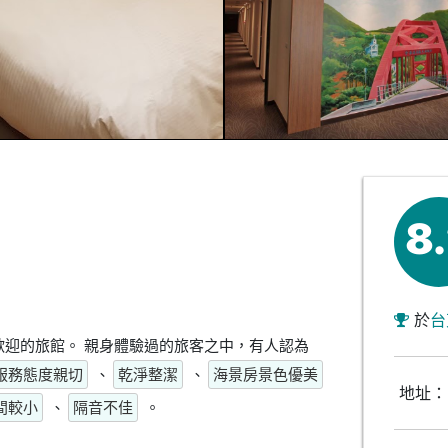
8
於
台
迎的旅館。 親身體驗過的旅客之中，有人認為
服務態度親切
、
乾淨整潔
、
海景房景色優美
地址：
間較小
、
隔音不佳
。