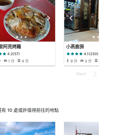
里阿亮烤雞
小燕廚房
4.2(57)
4.1(230)
分
1 分
4 分
9 分
3 分
9 分
 10 處或許值得前往的地點