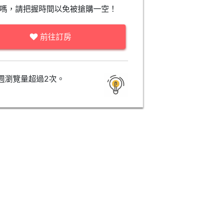
嗎，請把握時間以免被搶購一空！
前往訂房
週瀏覽量超過2次。