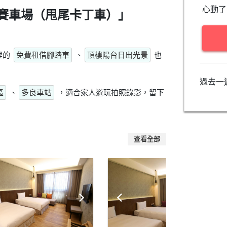
心動了
賽車場（甩尾卡丁車）」
裡的
免費租借腳踏車
、
頂樓陽台日出光景
也
過去一
區
、
多良車站
，適合家人遊玩拍照錄影，留下
查看全部