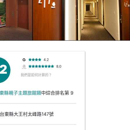
4.2
.2
8.0
我們是如何計算的？
東縣親子主題旅館類
中綜合排名第 9
台東縣大王村太峰路147號