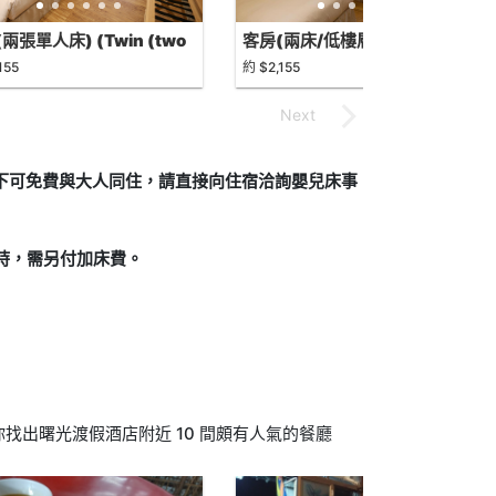
兩張單人床) (Twin (two
客房(兩床/低樓層) - 無景觀
le sized beds))
(Low Floor Twin Room
155
約 $2,155
without View)
況下可免費與大人同住，請直接向住宿洽詢嬰兒床事
制時，需另付加床費。
找出曙光渡假酒店附近 10 間頗有人氣的餐廳