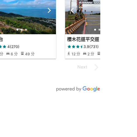
台
櫻木花道平交道
4(270)
3.9(731)
 分
6 分
49 分
12 分
2 分
12 分