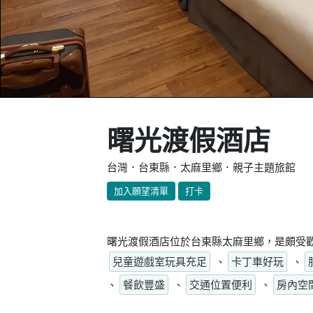
曙光渡假酒店
台灣．台東縣．太麻里鄉．親子主題旅館
加入願望清單
打卡
曙光渡假酒店位於台東縣太麻里鄉，是頗受歡
兒童遊戲室玩具充足
、
卡丁車好玩
、
、
餐飲豐盛
、
交通位置便利
、
房內空