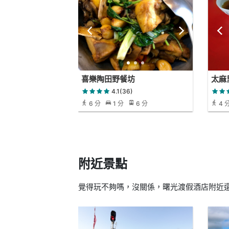
喜樂陶田野餐坊
太麻
4.1(36)
6 分
1 分
6 分
4 
附近景點
覺得玩不夠嗎，沒關係，曙光渡假酒店附近還有