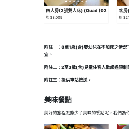
四人房(2張雙人床) (Quad (02
客房(
Double bed))
sing
約 $3,005
約 $2,
附註一：0至1歲(含)嬰幼兒在不加床之情
宜。
附註二：2至3歲(含)兒童住客人數超過限
附註三：提供車站接送。
美味餐點
美好的旅程怎能少了美味的餐點呢，我們為你