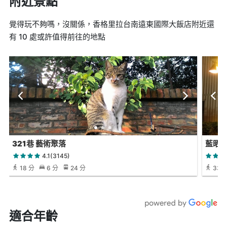
附近景點
覺得玩不夠嗎，沒關係，香格里拉台南遠東國際大飯店附近還
有 10 處或許值得前往的地點
321巷 藝術聚落
藍晒
4.1(3145)
18 分
6 分
24 分
33 
適合年齡