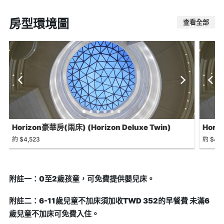
房型環境圖
查看全部
Horizon豪華房(兩床) (Horizon Deluxe Twin)
Hori
約 $4,523
約 $4,5
附註一：0至2歲孩童，可免費提供嬰兒床。
附註二：6-11歲兒童不加床須加收TWD 352的早餐費 未滿6
歲兒童不加床可免費入住。