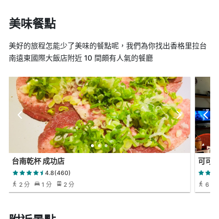
美味餐點
美好的旅程怎能少了美味的餐點呢，我們為你找出香格里拉台
南遠東國際大飯店附近 10 間頗有人氣的餐廳
台南乾杯 成功店
可可
4.8(460)
2 分
1 分
2 分
6 分