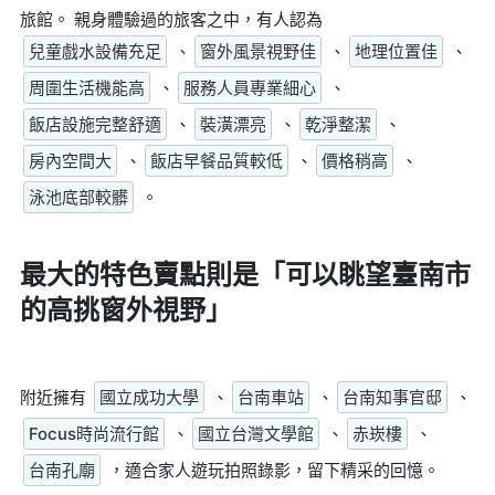
旅館。 親身體驗過的旅客之中，有人認為
兒童戲水設備充足
、
窗外風景視野佳
、
地理位置佳
、
周圍生活機能高
、
服務人員專業細心
、
飯店設施完整舒適
、
裝潢漂亮
、
乾淨整潔
、
房內空間大
、
飯店早餐品質較低
、
價格稍高
、
泳池底部較髒
。
最大的特色賣點則是
「可以眺望臺南市
的高挑窗外視野」
附近擁有
國立成功大學
、
台南車站
、
台南知事官邸
、
Focus時尚流行館
、
國立台灣文學館
、
赤崁樓
、
台南孔廟
，適合家人遊玩拍照錄影，留下精采的回憶。