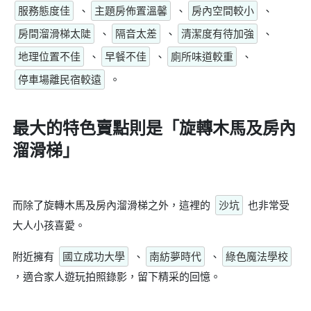
服務態度佳
、
主題房佈置溫馨
、
房內空間較小
、
房間溜滑梯太陡
、
隔音太差
、
清潔度有待加強
、
地理位置不佳
、
早餐不佳
、
廁所味道較重
、
停車場離民宿較遠
。
最大的特色賣點則是
「旋轉木馬及房內
溜滑梯」
而除了旋轉木馬及房內溜滑梯之外，這裡的
沙坑
也非常受
大人小孩喜愛。
附近擁有
國立成功大學
、
南紡夢時代
、
綠色魔法學校
，適合家人遊玩拍照錄影，留下精采的回憶。