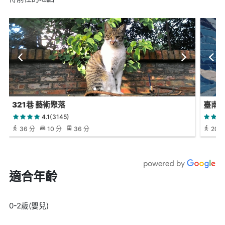
321巷 藝術聚落
臺南
4.1(3145)
36 分
10 分
36 分
20 
適合年齡
0-2歲(嬰兒)