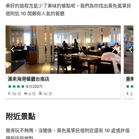
美好的旅程怎能少了美味的餐點呢，我們為你找出黃色風箏民
宿附近 10 間頗有人氣的餐廳
漢來海港餐廳台南店
童樂
4.1(2207)
10 分
3 分
10 分
5 分
附近景點
覺得玩不夠嗎，沒關係，黃色風箏民宿附近還有 10 處或許值
得前往的地點