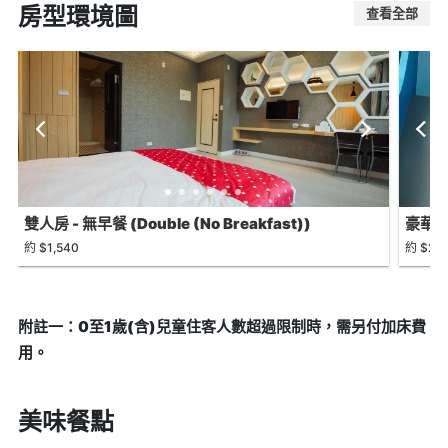
房型環境圖
查看全部
雙人房 - 無早餐 (Double (No Breakfast))
豪華雙人
約 $1,540
約 $2,0
附註一：0至1歲(含)兒童住客人數超過限制時，需另付加床費
用。
美味餐點