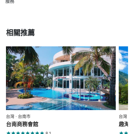
服務
相關推薦
台灣 · 台南市
台灣 ·
台南商務會館
趣淘
8.1