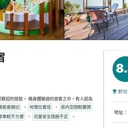
宿
8
於
台
歡迎的旅館。 親身體驗過的旅客之中，有人認為
務態度親切
、
地理位置佳
、
房內空間較壅擠
地址：
停車較不方便
、
兒童安全措施不足
、