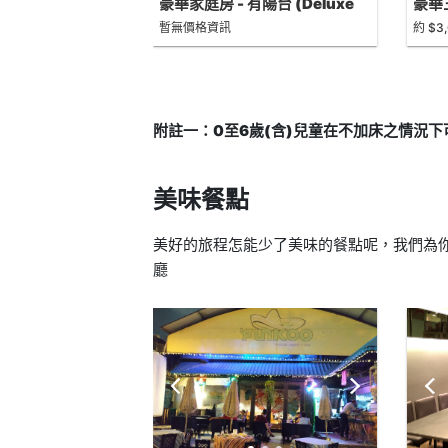
豪華家庭房 - 有陽台 (Deluxe
豪華三
Family Room with Balcony)
Trip
暫無價格資訊
約 $3
附註一：0至6歲(含)兒童在不加床之情況
美味餐點
美好的旅程怎能少了美味的餐點呢，我們為你
廳