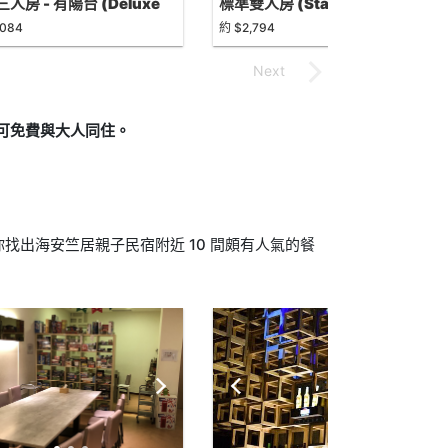
人房 - 有陽台 (Deluxe
標準雙人房 (Standard Double
le Room with balcony)
Room)
,084
約 $2,794
下可免費與大人同住。
找出海安竺居親子民宿附近 10 間頗有人氣的餐