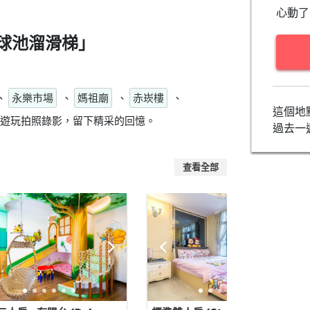
心動了
球池溜滑梯」
、
永樂市場
、
媽祖廟
、
赤崁樓
、
這個地
遊玩拍照錄影，留下精采的回憶。
過去一
查看全部