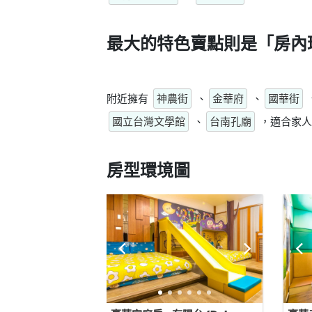
最大的特色賣點則是
「房內
附近擁有
神農街
、
金華府
、
國華街
國立台灣文學館
、
台南孔廟
，適合家人
房型環境圖