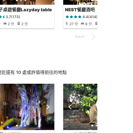
桌遊餐廳Lazyday table
NEST餐廳酒吧
ng restaurant
3.7(173)
4.4(414)
分
2 分
2 分
27 分
8 分
27 分
近還有 10 處或許值得前往的地點