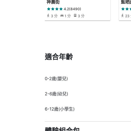
神農街
藍晒
4.2(8490)
3 分
1 分
3 分
23
適合年齡
0-2歲(嬰兒)
2-6歲(幼兒)
6-12歲(小學生)
體驗組合包