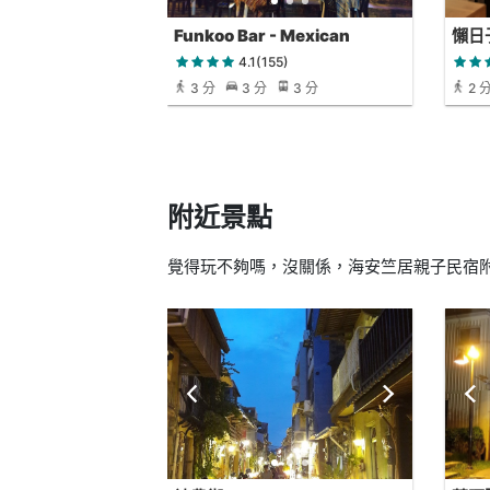
Funkoo Bar - Mexican
懶日子
Cuisine & Bar
dini
4.1(155)
3 分
3 分
3 分
2 
附近景點
覺得玩不夠嗎，沒關係，海安竺居親子民宿附