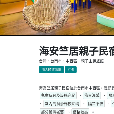
海安竺居親子民
台灣．台南市．中西區．親子主題旅館
加入願望清單
打卡
海安竺居親子民宿位於台南市中西區，是頗受
兒童玩具及設施充足
、
佈置溫馨
、
服
、
室內的溜滑梯較陡峭
、
隔音不佳
、
部分設備老舊
、
價格較高
。