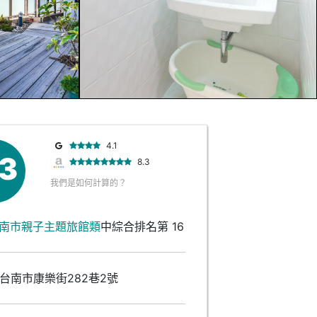
4.1
.3
8.3
我們是如何計算的？
南市親子主題旅館類
中綜合排名第 16
台南市康樂街282巷2號