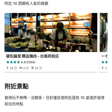
附近 10 間頗有人氣的餐廳
碳佐麻里 精品燒肉 - 台南府前店
一七
4.4(2596)
18 分
4 分
18 分
3 分
附近景點
覺得玩不夠嗎，沒關係，住好運民宿附近還有 10 處或許值得
前往的地點