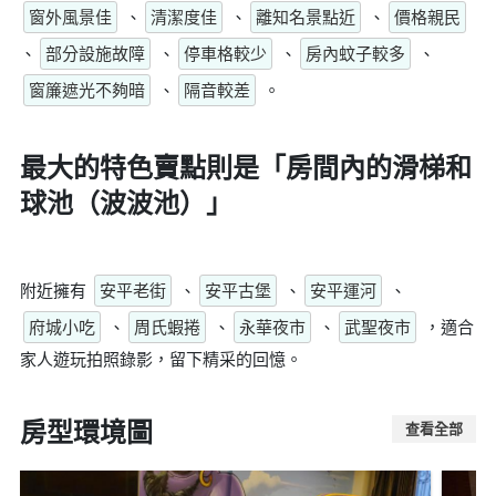
窗外風景佳
、
清潔度佳
、
離知名景點近
、
價格親民
、
部分設施故障
、
停車格較少
、
房內蚊子較多
、
窗簾遮光不夠暗
、
隔音較差
。
最大的特色賣點則是
「房間內的滑梯和
球池（波波池）」
附近擁有
安平老街
、
安平古堡
、
安平運河
、
府城小吃
、
周氏蝦捲
、
永華夜市
、
武聖夜市
，適合
家人遊玩拍照錄影，留下精采的回憶。
房型環境圖
查看全部