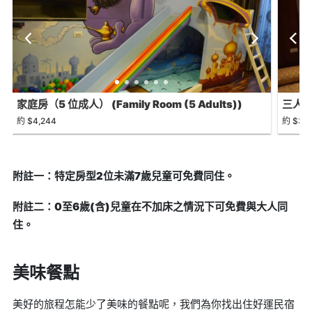
家庭房（5 位成人） (Family Room (5 Adults))
三人房 A
約 $4,244
約 $3,1
附註一：特定房型2位未滿7歲兒童可免費同住。
附註二：0至6歲(含)兒童在不加床之情況下可免費與大人同
住。
美味餐點
美好的旅程怎能少了美味的餐點呢，我們為你找出住好運民宿