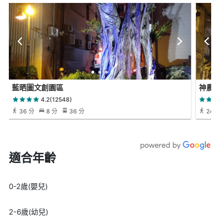
藍晒圖文創園區
神農
4.2(12548)
36 分
8 分
36 分
24 
適合年齡
0-2歲(嬰兒)
2-6歲(幼兒)