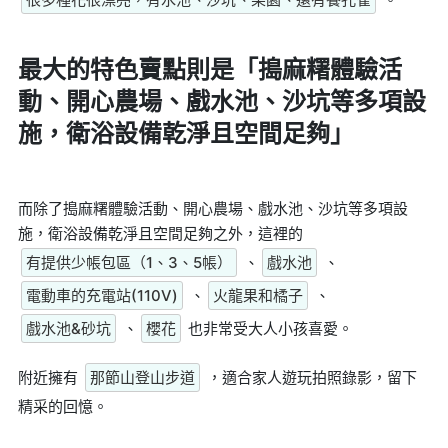
最大的特色賣點則是
「搗麻糬體驗活
動、開心農場、戲水池、沙坑等多項設
施，衛浴設備乾淨且空間足夠」
而除了搗麻糬體驗活動、開心農場、戲水池、沙坑等多項設
施，衛浴設備乾淨且空間足夠之外，這裡的
有提供少帳包區（1、3、5帳）
、
戲水池
、
電動車的充電站(110V)
、
火龍果和橘子
、
戲水池&砂坑
、
櫻花
也非常受大人小孩喜愛。
附近擁有
那節山登山步道
，適合家人遊玩拍照錄影，留下
精采的回憶。