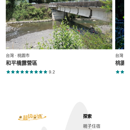
台灣 · 桃園市
台灣 ·
和平橋露營區
桃園復
9.2
探索
親子住宿