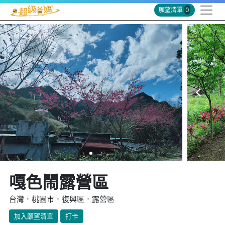
願望清單
0
嘎色鬧露營區
台灣．桃園市．復興區．露營區
加入願望清單
打卡