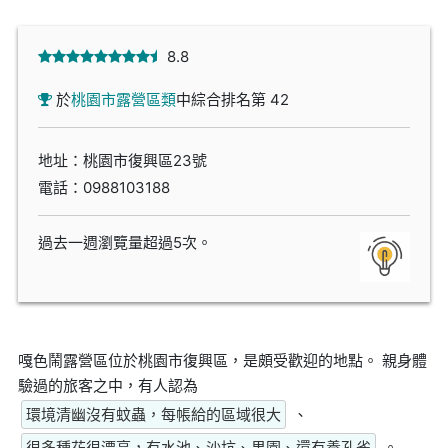
8.8
於
桃園市露營區類
中綜合排名第 42
地址：桃園市復興區23號
電話：
0988103188
過去一週瀏覽量超過5次。
嘎色鬧露營區位於桃園市復興區，是頗受歡迎的地點。 親身體
驗過的旅客之中，有人認為
環境清幽沒有蚊蟲，每帳給的區域很大
、
很多種花很漂亮，有水池、沙坑、果園、還有養孔雀
。