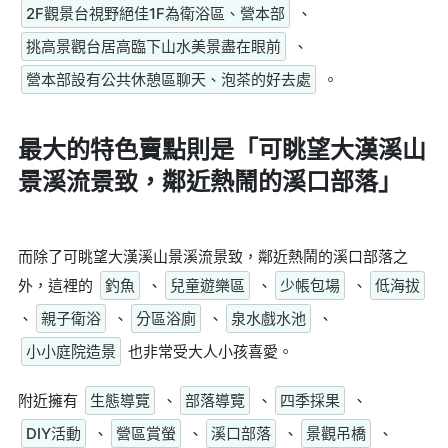
2F觀景台視野絕佳1F為衛浴區、營本部
、
挑高景觀台居高臨下山水美景盡在眼前
、
營本部設有公共休憩區聊天、泡茶的好去處
。
最大的特色賣點則是
「可眺望大漢溪山
景溪流景致，鄰近熱鬧的溪口部落」
而除了可眺望大漢溪山景溪流景致，鄰近熱鬧的溪口部落之
外，這裡的
釣魚
、
兒童遊樂區
、
少帳包場
、
低海拔
、
親子衛浴
、
分區浴廁
、
泉水戲水池
、
小小庭院造景
也非常受大人小孩喜愛。
附近擁有
生態導覽
、
部落導覽
、
四季採果
、
DIY活動
、
營區賞螢
、
溪口部落
、
景觀吊橋
、