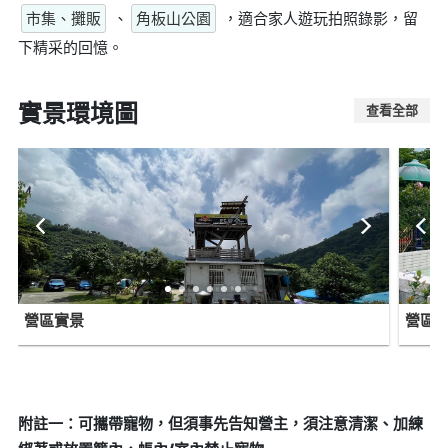
市集、攤販
、
角板山公園
，適合家人遊玩拍照錄影，留
下精采的回憶。
實景環境圖
查看全部
營區實景
營區
附註一：可攜帶寵物，但須事先告知營主，須注意清潔、加練