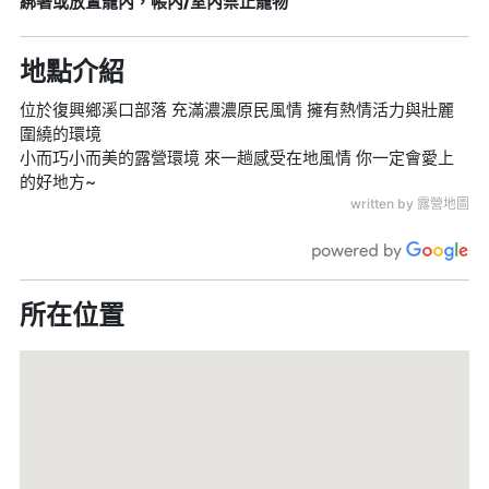
綁著或放置籠內，帳內/室內禁止寵物
地點介紹
位於復興鄉溪口部落 充滿濃濃原民風情 擁有熱情活力與壯麗
圍繞的環境
小而巧小而美的露營環境 來一趟感受在地風情 你一定會愛上
的好地方~
written by 露營地圖
所在位置