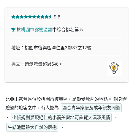
9.6
於
桃園市露營區類
中綜合排名第 5
地址：桃園市復興區澤仁里3鄰37之12號
過去一週瀏覽量超過6次。
比亞山露營區位於桃園市復興區，是頗受歡迎的地點。 親身體
驗過的旅客之中，有人認為
適合青年家庭及成年親友同遊
、
少帳規劃景觀絕佳的小而美營地可飽覽大漢溪風情
、
生態池體驗大自然的懷抱
、