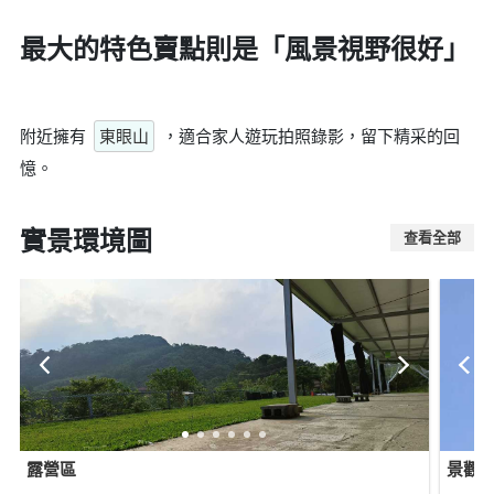
最大的特色賣點則是
「風景視野很好」
附近擁有
東眼山
，適合家人遊玩拍照錄影，留下精采的回
憶。
實景環境圖
查看全部
露營區
景觀