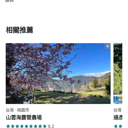
相關推薦
台灣 · 桃園市
台灣 ·
山雲海露營農場
達彥
9.2