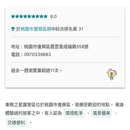
9.0
於
桃園市露營區類
中綜合排名第 31
地址：桃園市復興區霞雲里成福路558號
電話：
0970336683
過去一週瀏覽量超過11次。
東眼之星露營區位於桃園市復興區，是頗受歡迎的地點。 親身
體驗過的旅客之中，有人認為
環境乾淨
、
風景優美
、
交通便利
。