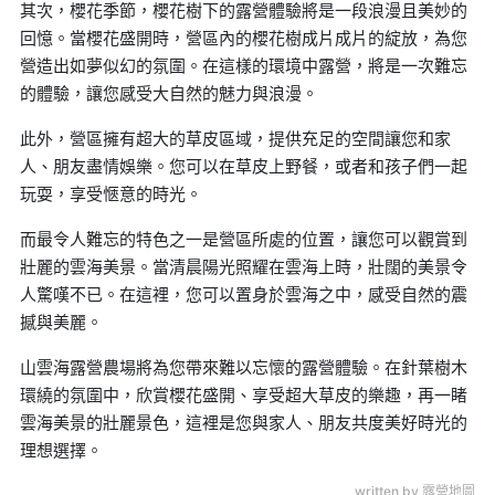
其次，櫻花季節，櫻花樹下的露營體驗將是一段浪漫且美妙的
回憶。當櫻花盛開時，營區內的櫻花樹成片成片的綻放，為您
營造出如夢似幻的氛圍。在這樣的環境中露營，將是一次難忘
的體驗，讓您感受大自然的魅力與浪漫。
此外，營區擁有超大的草皮區域，提供充足的空間讓您和家
人、朋友盡情娛樂。您可以在草皮上野餐，或者和孩子們一起
玩耍，享受愜意的時光。
而最令人難忘的特色之一是營區所處的位置，讓您可以觀賞到
壯麗的雲海美景。當清晨陽光照耀在雲海上時，壯闊的美景令
人驚嘆不已。在這裡，您可以置身於雲海之中，感受自然的震
撼與美麗。
山雲海露營農場將為您帶來難以忘懷的露營體驗。在針葉樹木
環繞的氛圍中，欣賞櫻花盛開、享受超大草皮的樂趣，再一睹
雲海美景的壯麗景色，這裡是您與家人、朋友共度美好時光的
理想選擇。
written by 露營地圖