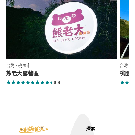
台灣 · 桃園市
台灣 ·
熊老大露營區
桃園
9.6
探索