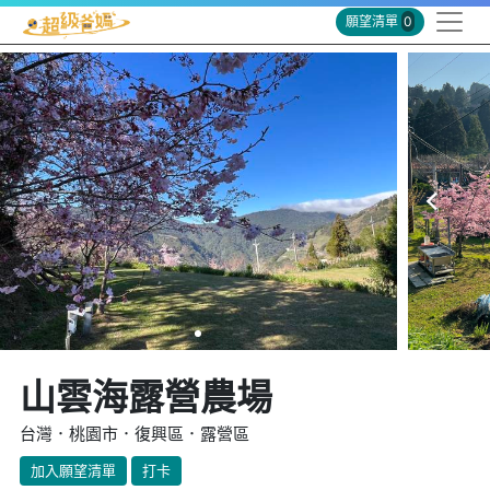
願望清單
0
山雲海露營農場
台灣．桃園市．復興區．露營區
加入願望清單
打卡