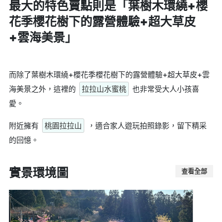
最大的特色賣點則是
「葉樹木環繞+櫻
花季櫻花樹下的露營體驗+超大草皮
+雲海美景」
而除了葉樹木環繞+櫻花季櫻花樹下的露營體驗+超大草皮+雲
海美景之外，這裡的
拉拉山水蜜桃
也非常受大人小孩喜
愛。
附近擁有
桃園拉拉山
，適合家人遊玩拍照錄影，留下精采
的回憶。
實景環境圖
查看全部