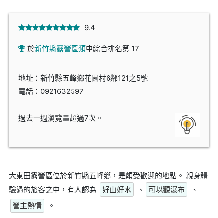
9.4
於
新竹縣露營區類
中綜合排名第 17
地址：新竹縣五峰鄉花園村6鄰121之5號
電話：
0921632597
過去一週瀏覽量超過7次。
大東田露營區位於新竹縣五峰鄉，是頗受歡迎的地點。 親身體
驗過的旅客之中，有人認為
好山好水
、
可以觀瀑布
、
營主熱情
。