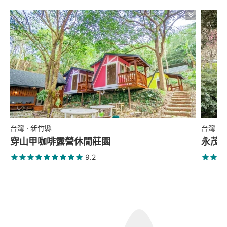
台灣 · 新竹縣
台灣 ·
穿山甲咖啡露營休閒莊園
永茂
9.2