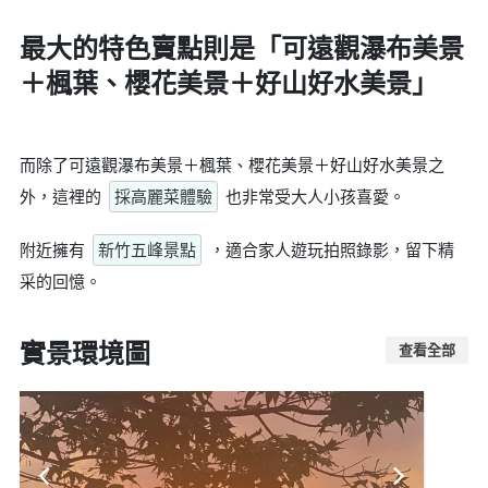
最大的特色賣點則是
「可遠觀瀑布美景
＋楓葉、櫻花美景＋好山好水美景」
而除了可遠觀瀑布美景＋楓葉、櫻花美景＋好山好水美景之
外，這裡的
採高麗菜體驗
也非常受大人小孩喜愛。
附近擁有
新竹五峰景點
，適合家人遊玩拍照錄影，留下精
采的回憶。
實景環境圖
查看全部