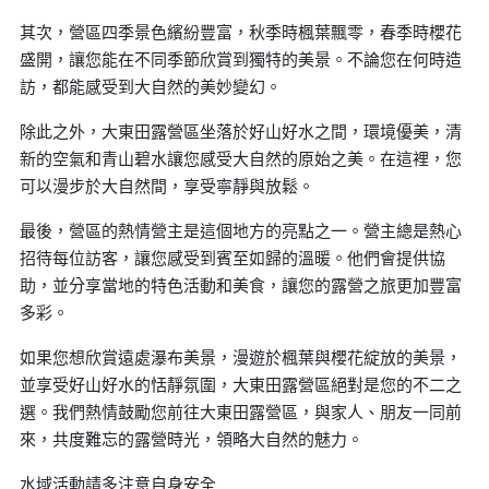
其次，營區四季景色繽紛豐富，秋季時楓葉飄零，春季時櫻花
盛開，讓您能在不同季節欣賞到獨特的美景。不論您在何時造
訪，都能感受到大自然的美妙變幻。
除此之外，大東田露營區坐落於好山好水之間，環境優美，清
新的空氣和青山碧水讓您感受大自然的原始之美。在這裡，您
可以漫步於大自然間，享受寧靜與放鬆。
最後，營區的熱情營主是這個地方的亮點之一。營主總是熱心
招待每位訪客，讓您感受到賓至如歸的溫暖。他們會提供協
助，並分享當地的特色活動和美食，讓您的露營之旅更加豐富
多彩。
如果您想欣賞遠處瀑布美景，漫遊於楓葉與櫻花綻放的美景，
並享受好山好水的恬靜氛圍，大東田露營區絕對是您的不二之
選。我們熱情鼓勵您前往大東田露營區，與家人、朋友一同前
來，共度難忘的露營時光，領略大自然的魅力。
水域活動請多注意自身安全