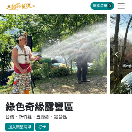
願望清單
0
綠色奇緣露營區
台灣．新竹縣．五峰鄉．露營區
加入願望清單
打卡