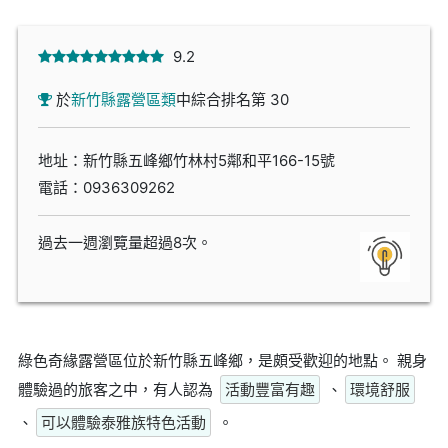
9.2
於
新竹縣露營區類
中綜合排名第 30
地址：新竹縣五峰鄉竹林村5鄰和平166-15號
電話：
0936309262
過去一週瀏覽量超過8次。
綠色奇緣露營區位於新竹縣五峰鄉，是頗受歡迎的地點。 親身
體驗過的旅客之中，有人認為
活動豐富有趣
、
環境舒服
、
可以體驗泰雅族特色活動
。