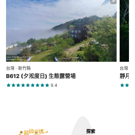
台灣 · 新竹縣
台灣 ·
B612 (夕淞度日) 生態露營場
靜月
9.4
探索