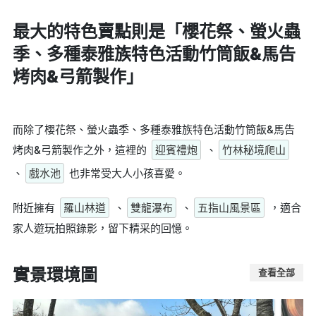
最大的特色賣點則是
「櫻花祭、螢火蟲
季、多種泰雅族特色活動竹筒飯&馬告
烤肉&弓箭製作」
而除了櫻花祭、螢火蟲季、多種泰雅族特色活動竹筒飯&馬告
烤肉&弓箭製作之外，這裡的
迎賓禮炮
、
竹林秘境爬山
、
戲水池
也非常受大人小孩喜愛。
附近擁有
羅山林道
、
雙龍瀑布
、
五指山風景區
，適合
家人遊玩拍照錄影，留下精采的回憶。
實景環境圖
查看全部