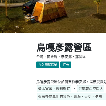
烏嘎彥露營區
台灣．苗栗縣．泰安鄉．露營區
加入願望清單
打卡
烏嘎彥露營區位於苗栗縣泰安鄉，是頗受歡迎
營區寬敞，規劃得宜
、
浴廁乾淨空間大
有著多變萬化的景色、雲海、天空、夕陽，