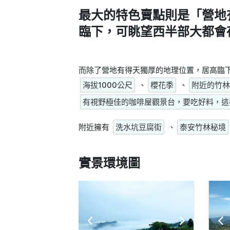
最大的特色賣點則是
「營地
臨下，可眺望西半部大都會
而除了營地有得天獨厚的地理位置，居高臨
海拔1000公尺
、
櫻花季
、
附近的竹林
有視野極佳的咖啡屋觀景台，要吃好料，這
附近擁有
洗水坑豆腐街
、
泰安竹林秘境
實景環境圖