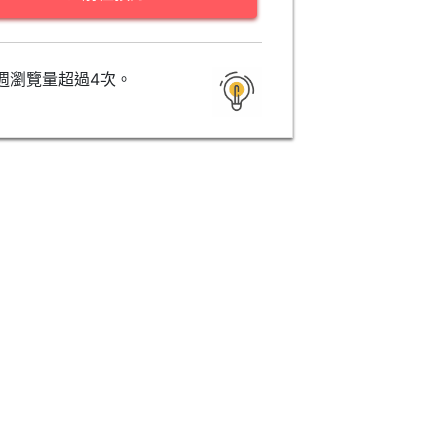
週瀏覽量超過4次。