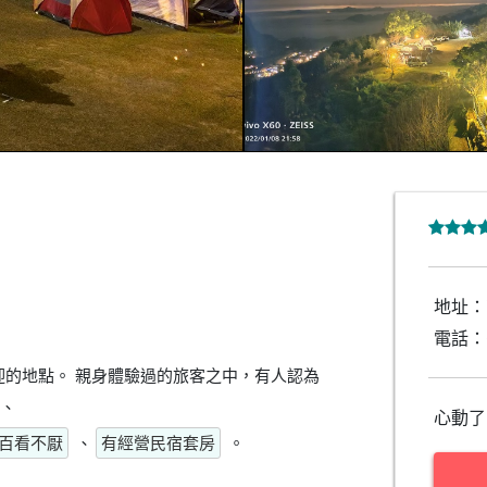
地址：
電話：
的地點。 親身體驗過的旅客之中，有人認為
、
心動了
百看不厭
、
有經營民宿套房
。