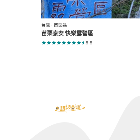
台灣 · 苗栗縣
苗栗泰安 快樂露營區
8.8