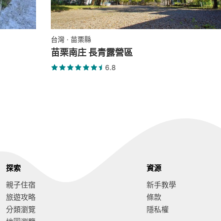
台灣 · 苗栗縣
苗栗南庄 長青露營區
6.8
探索
資源
親子住宿
新手教學
旅遊攻略
條款
分類瀏覽
隱私權