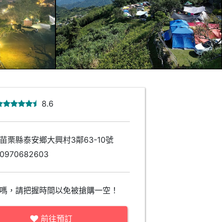
8.6
苗栗縣泰安鄉大興村3鄰63-10號
0970682603
嗎，請把握時間以免被搶購一空！
前往預訂