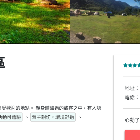
區
地址：
電話：
受歡迎的地點。 親身體驗過的旅客之中，有人認
活動可體驗
、
營主親切，環境舒適
、
心動了