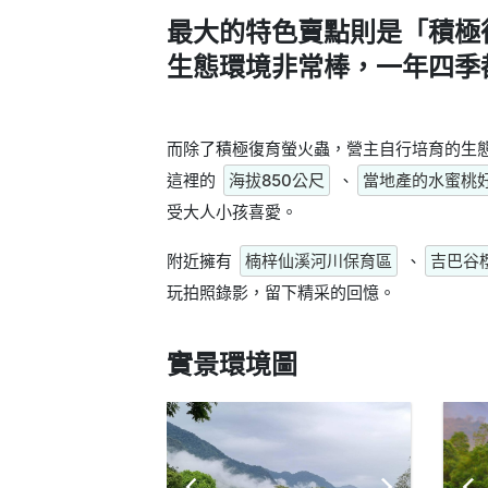
最大的特色賣點則是
「積極
生態環境非常棒，一年四季
而除了積極復育螢火蟲，營主自行培育的生
這裡的
海拔850公尺
、
當地產的水蜜桃
受大人小孩喜愛。
附近擁有
楠梓仙溪河川保育區
、
吉巴谷
玩拍照錄影，留下精采的回憶。
實景環境圖