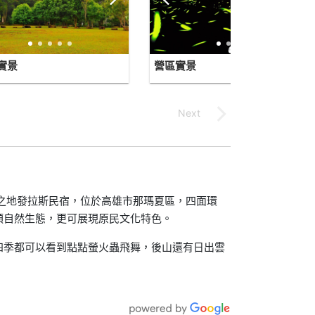
實景
營區實景
壤之地發拉斯民宿，位於高雄市那瑪夏區，四面環
類自然生態，更可展現原民文化特色。
四季都可以看到點點螢火蟲飛舞，後山還有日出雲