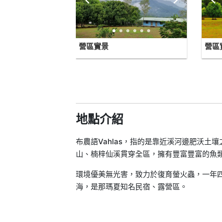
營區實景
營區
地點介紹
布農語Vahlas，指的是靠近溪河邊肥沃土
山、楠梓仙溪貫穿全區，擁有豐富豐富的魚
環境優美無光害，致力於復育螢火蟲，一年
海，是那瑪夏知名民宿、露營區。