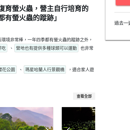
復育螢火蟲，營主自行培育的
都有螢火蟲的蹤跡」
過去一
態環境非常棒，一年四季都有螢火蟲的蹤跡之外，
好吃
、
營地也有提供多種球類可以運動
也非常
櫻花公園
、
瑪星哈蘭人行景觀橋
，適合家人遊
查看全部