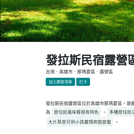
發拉斯民宿露營
台灣．高雄市．那瑪夏區．露營區
加入願望清單
打卡
發拉斯民宿露營區位於高雄市那瑪夏區，是頗
為
原住民風味餐很有特色
、
多種原住民
大片草皮可供小孩盡情奔跑放電
。