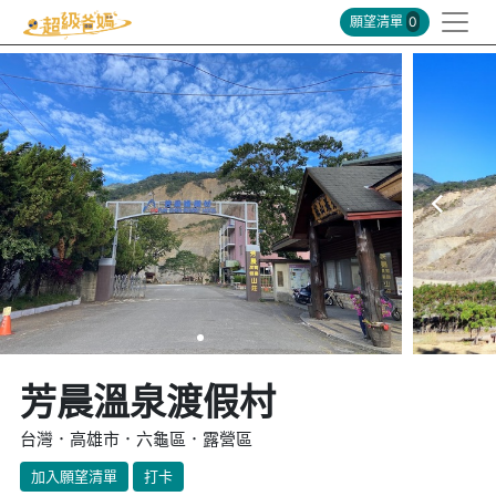
願望清單
0
芳晨溫泉渡假村
台灣．高雄市．六龜區．露營區
加入願望清單
打卡