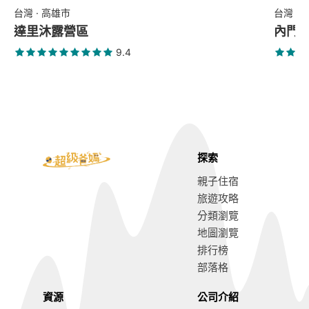
台灣 · 高雄市
台灣 ·
達里沐露營區
內門
9.4
探索
親子住宿
旅遊攻略
分類瀏覽
地圖瀏覽
排行榜
部落格
資源
公司介紹