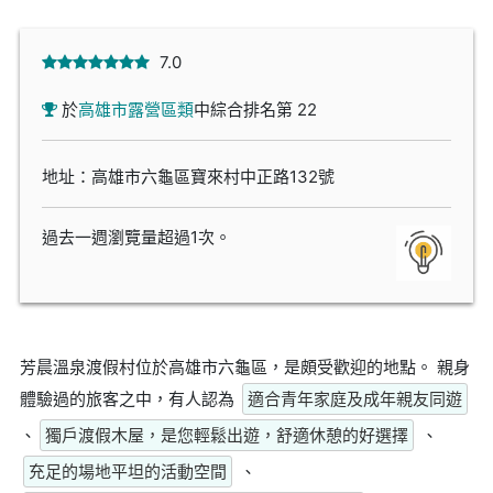
7.0
於
高雄市露營區類
中綜合排名第 22
地址：高雄市六龜區寶來村中正路132號
過去一週瀏覽量超過1次。
芳晨溫泉渡假村位於高雄市六龜區，是頗受歡迎的地點。 親身
體驗過的旅客之中，有人認為
適合青年家庭及成年親友同遊
、
獨戶渡假木屋，是您輕鬆出遊，舒適休憩的好選擇
、
充足的場地平坦的活動空間
、