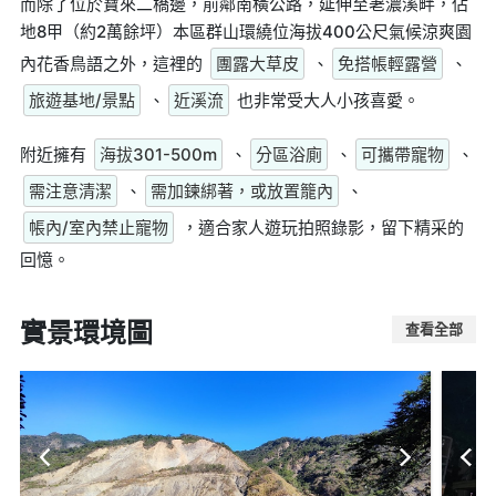
而除了位於寶來二橋邊，前鄰南橫公路，延伸至荖濃溪畔，佔
地8甲（約2萬餘坪）本區群山環繞位海拔400公尺氣候涼爽園
內花香鳥語之外，這裡的
團露大草皮
、
免搭帳輕露營
、
旅遊基地/景點
、
近溪流
也非常受大人小孩喜愛。
附近擁有
海拔301-500m
、
分區浴廁
、
可攜帶寵物
、
需注意清潔
、
需加鍊綁著，或放置籠內
、
帳內/室內禁止寵物
，適合家人遊玩拍照錄影，留下精采的
回憶。
實景環境圖
查看全部