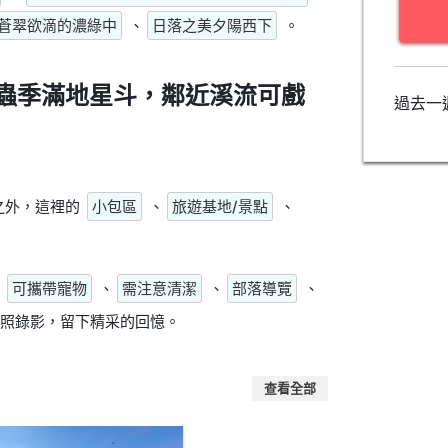
蒼翠欲滴的濃綠中
、
日落之美夕陽西下
。
蟲季滿地星斗，鄰近溪流可戲
過去一
之外，這裡的
小包區
、
旅遊基地/景點
、
、
可攜帶寵物
、
需注意清潔
、
部落導覽
、
照錄影，留下精采的回憶。
查看全部