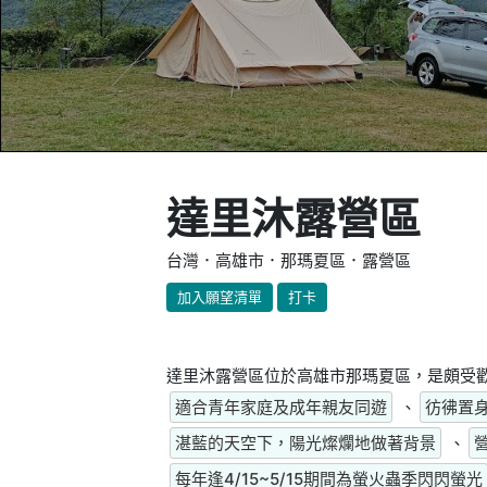
達里沐露營區
台灣．高雄市．那瑪夏區．露營區
加入願望清單
打卡
達里沐露營區位於高雄市那瑪夏區，是頗受歡
適合青年家庭及成年親友同遊
、
彷彿置
湛藍的天空下，陽光燦爛地做著背景
、
每年逢4/15~5/15期間為螢火蟲季閃閃螢光