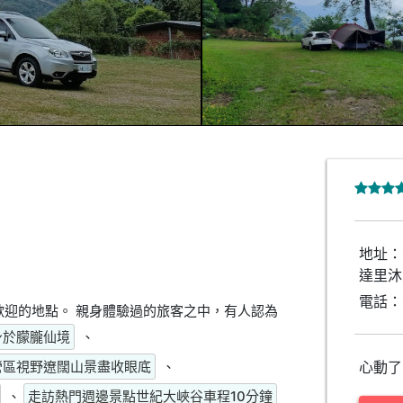
地址：
達里沐
電話：
迎的地點。 親身體驗過的旅客之中，有人認為
身於朦朧仙境
、
營區視野遼闊山景盡收眼底
、
心動了
、
走訪熱門週邊景點世紀大峽谷車程10分鐘