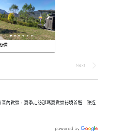
設備
營區內賞螢，夏季走訪那瑪夏賞螢祕境首選。臨近