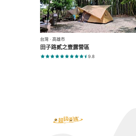
台灣 · 高雄市
田子路貳之壹露營區
9.8