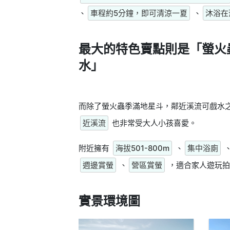
、
車程約5分鐘，即可清涼一夏
、
沐浴在
最大的特色賣點則是
「螢火
水」
而除了螢火蟲季滿地星斗，鄰近溪流可戲水
近溪流
也非常受大人小孩喜愛。
附近擁有
海拔501-800m
、
集中浴廁
週邊賞螢
、
營區賞螢
，適合家人遊玩拍
實景環境圖