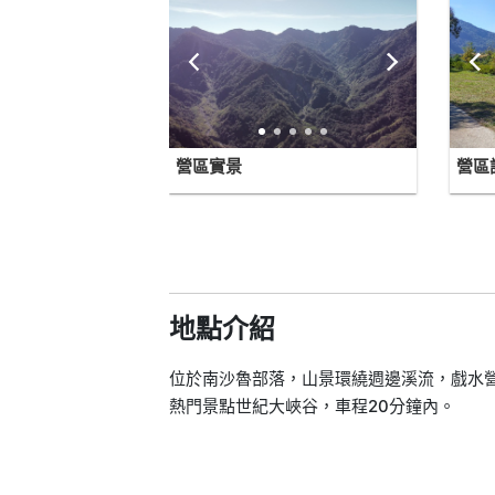
營區實景
營區
地點介紹
位於南沙魯部落，山景環繞週邊溪流，戲水
熱門景點世紀大峽谷，車程20分鐘內。