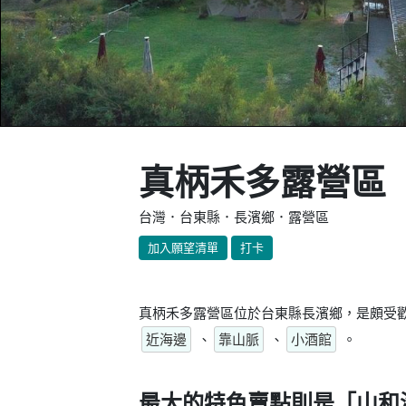
真柄禾多露營區
台灣．台東縣．長濱鄉．露營區
加入願望清單
打卡
真柄禾多露營區位於台東縣長濱鄉，是頗受歡
近海邊
、
靠山脈
、
小酒館
。
最大的特色賣點則是
「山和