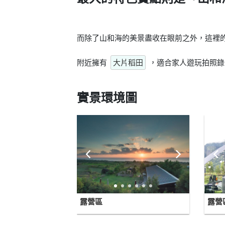
而除了山和海的美景盡收在眼前之外，這裡
附近擁有
大片稻田
，適合家人遊玩拍照錄
實景環境圖
露營區
露營