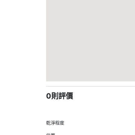
0則評價
乾淨程度