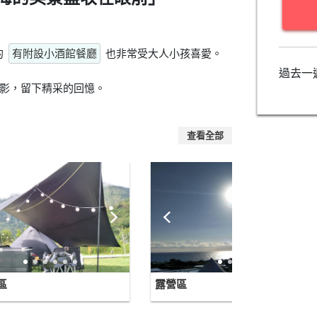
的
有附設小酒館餐廳
也非常受大人小孩喜愛。
過去一
影，留下精采的回憶。
查看全部
區
露營區