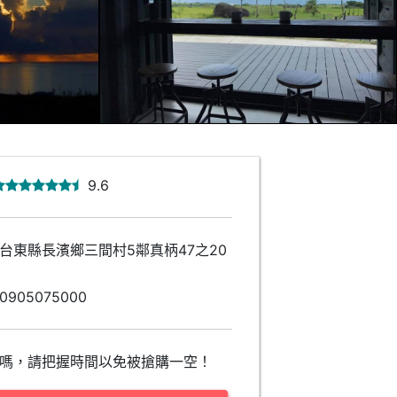
9.6
台東縣長濱鄉三間村5鄰真柄47之20
0905075000
嗎，請把握時間以免被搶購一空！