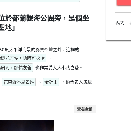
位於都蘭觀海公園旁，是個坐
過去一
聖地」
80度太平洋海景的露營聖地之外，這裡的
活機能方便，隨時可採購
、
務周到，熱情友善
也非常受大人小孩喜愛。
、
花東縱谷風景區
、
金針山
，適合家人遊玩
查看全部