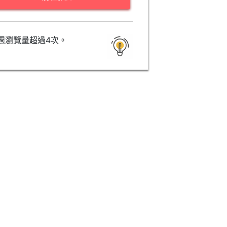
週瀏覽量超過4次。