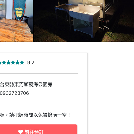
9.2
台東縣東河鄉觀海公園旁
0932723706
嗎，請把握時間以免被搶購一空！
前往預訂