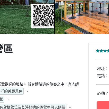
營區
地址：
電話：
是頗受歡迎的地點。 親身體驗過的旅客之中，有人認
海洋的美麗景色
、
心動了
起
、
有貨櫃營位及乾淨舒適的露營車可以選擇
。