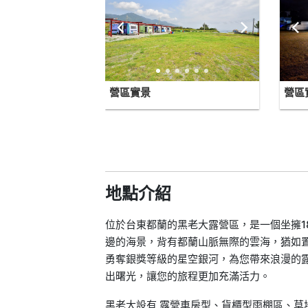
營區實景
營區
地點介紹
位於台東都蘭的黑老大露營區，是一個坐擁1
邊的海景，背有都蘭山脈無際的雲海，猶如
勇奪銀獎等級的星空銀河，為您帶來浪漫的
出曙光，讓您的旅程更加充滿活力。
黑老大設有 露營車房型、貨櫃型雨棚區、草