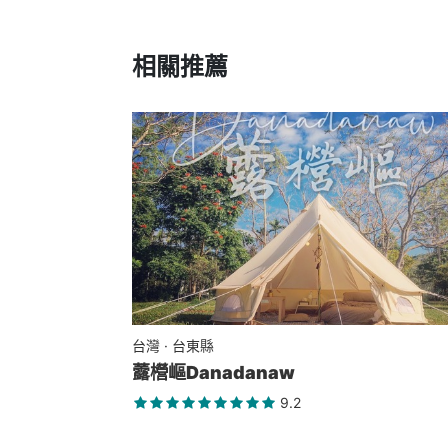
相關推薦
台灣 · 台東縣
虂櫿嶇Danadanaw
9.2