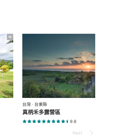
台灣 · 台東縣
真柄禾多露營區
9.6