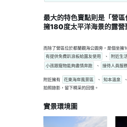
最大的特色賣點則是
「營區
擁180度太平洋海景的露營
而除了營區位於都蘭觀海公園旁，是個坐擁1
有提供免費趴浪板給露友使用
、
附近生
小孩跟寵物能夠盡情奔跑
、
接待人員服
附近擁有
花東海岸風景區
、
知本溫泉
拍照錄影，留下精采的回憶。
實景環境圖