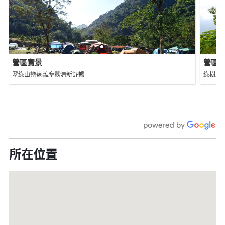
營區實景
營區
翠綠山巒遠離塵囂清新舒暢
綠樹環
所在位置