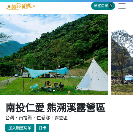
願望清單
0
南投仁愛 熊溯溪露營區
台灣．南投縣．仁愛鄉．露營區
加入願望清單
打卡