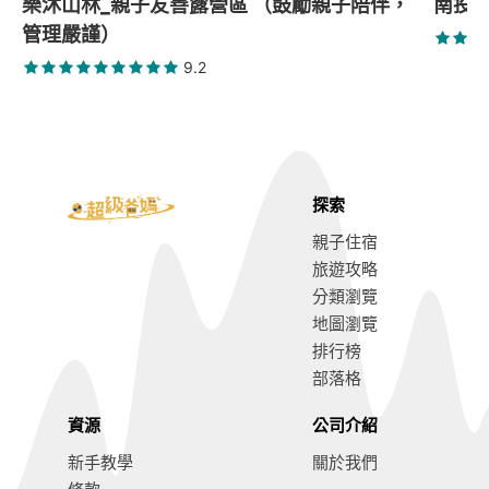
樂沐山林_親子友善露營區 （鼓勵親子陪伴，
南投中
管理嚴謹）
9.2
探索
親子住宿
旅遊攻略
分類瀏覽
地圖瀏覽
排行榜
部落格
資源
公司介紹
新手教學
關於我們