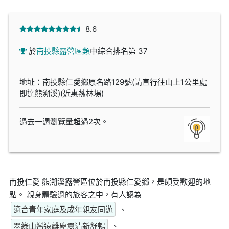
8.6
於
南投縣露營區類
中綜合排名第 37
地址：南投縣仁愛鄉原名路129號(請直行往山上1公里處
即達熊溯溪)(近惠蓀林場)
過去一週瀏覽量超過2次。
南投仁愛 熊溯溪露營區位於南投縣仁愛鄉，是頗受歡迎的地
點。 親身體驗過的旅客之中，有人認為
適合青年家庭及成年親友同遊
、
翠綠山巒遠離塵囂清新舒暢
、