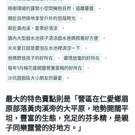
綠樹環繞的露營小空間擁抱自然，遠離塵囂
、
親近自然綠地享受戶外的悠哉時光
、
鄰近黃肉溪，夏季好清涼
、
園內大型戲水池孩子清涼戲水爸媽照看好方便
、
炎炎夏日就是要泡在水池裡清涼一下
、
爸媽野放孩子的好所在
、
盡情放電的好所在
、
每年1月梅花盛開露營兼賞梅的好所在
、
沙坑遊戲區大小朋友的最愛
。
最大的特色賣點則是
「營區在仁愛鄉眉
原部落黃肉溪旁的大平原，地勢開闊平
坦，豐富的生態，充足的芬多精，是親
子同樂露營的好地方。」