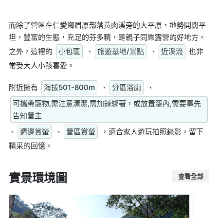
而除了營區在仁愛鄉眉原部落黃肉溪旁的大平原，地勢開闊平
坦，豐富的生態，充足的芬多精，是親子同樂露營的好地方。
之外，這裡的
小包區
、
旅遊基地/景點
、
近溪流
也非
常受大人小孩喜愛。
附近擁有
海拔501-800m
、
分區浴廁
、
可攜帶寵物,需注意清潔,需加鍊綁著，或放置籠內,需要事先
告知營主
、
週邊賞螢
、
營區賞螢
，適合家人遊玩拍照錄影，留下
精采的回憶。
實景環境圖
查看全部