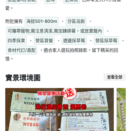
愛。
附近擁有
海拔501-800m
、
分區浴廁
、
可攜帶寵物,需注意清潔,需加鍊綁著，或放置籠內
、
四季採果
、
營區賞螢
、
週邊採草莓
、
營區採草莓
、
食材代訂/直配
，適合家人遊玩拍照錄影，留下精采的回
憶。
實景環境圖
查看全部