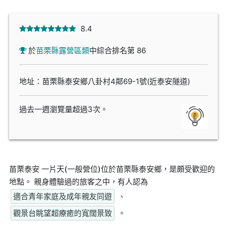
8.4
於
苗栗縣露營區類
中綜合排名第 86
地址：苗栗縣泰安鄉八卦村4鄰69-1號(近泰安隧道)
過去一週瀏覽量超過3次。
苗栗泰安 一片天(一般營位)位於苗栗縣泰安鄉，是頗受歡迎的
地點。 親身體驗過的旅客之中，有人認為
適合青年家庭及成年親友同遊
、
觀景台眺望超療癒的寬闊景致
。