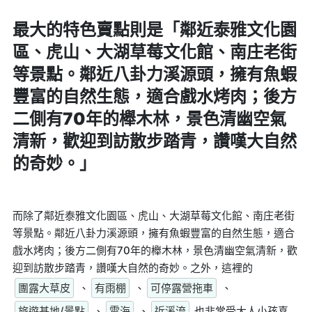
最大的特色賣點則是
「鄰近泰雅文化園
區、虎山、大湖草莓文化館、南庄老街
等景點。鄰近八卦力溪源頭，擁有魚蝦
豐富的自然生態，適合戲水烤肉；後方
二側有70年的櫸木林，景色清幽空氣
清新，歡迎到訪散步踏青，讚嘆大自然
的奇妙。」
而除了鄰近泰雅文化園區、虎山、大湖草莓文化館、南庄老街
等景點。鄰近八卦力溪源頭，擁有魚蝦豐富的自然生態，適合
戲水烤肉；後方二側有70年的櫸木林，景色清幽空氣清新，歡
迎到訪散步踏青，讚嘆大自然的奇妙。之外，這裡的
團露大草皮
、
有雨棚
、
可停露營拖車
、
旅遊基地/景點
、
雲海
、
近溪流
也非常受大人小孩喜