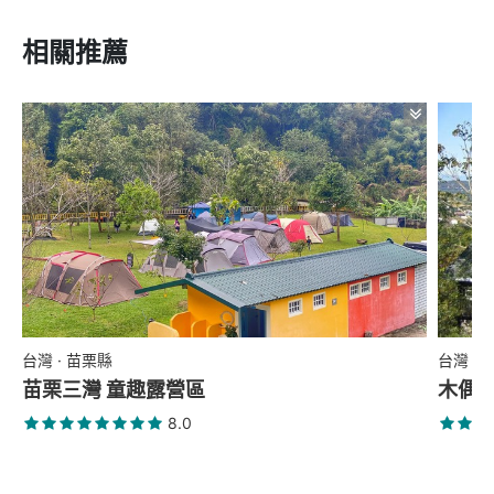
相關推薦
台灣 · 苗栗縣
台灣 ·
苗栗三灣 童趣露營區
木偶
8.0