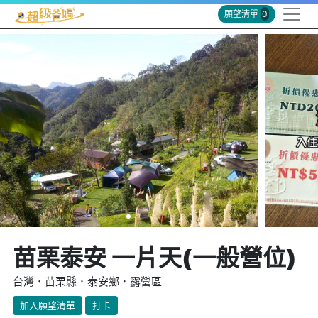
願望清單
0
苗栗泰安 一片天(一般營位)
台灣．苗栗縣．泰安鄉．露營區
加入願望清單
打卡