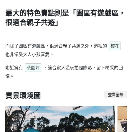
最大的特色賣點則是
「園區有遊戲區，
很適合親子共遊」
而除了園區有遊戲區，很適合親子共遊之外，這裡的
櫻花
也非常受大人小孩喜愛。
附近擁有
茶園坪
，適合家人遊玩拍照錄影，留下精采的回
憶。
實景環境圖
查看全部