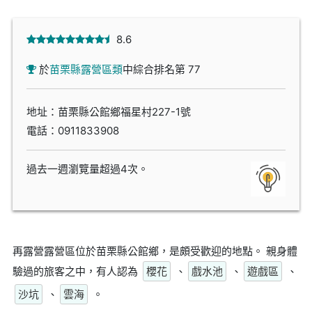
8.6
於
苗栗縣露營區類
中綜合排名第 77
地址：苗栗縣公館鄉福星村227-1號
電話：
0911833908
過去一週瀏覽量超過4次。
再露營露營區位於苗栗縣公館鄉，是頗受歡迎的地點。 親身體
驗過的旅客之中，有人認為
櫻花
、
戲水池
、
遊戲區
、
沙坑
、
雲海
。