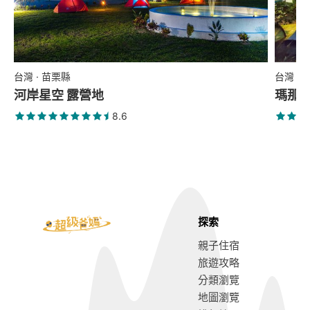
台灣 · 苗栗縣
台灣 ·
河岸星空 露營地
瑪那
8.6
探索
親子住宿
旅遊攻略
分類瀏覽
地圖瀏覽