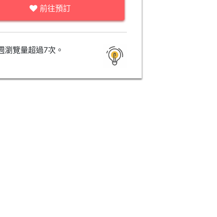
前往預訂
週瀏覽量超過7次。