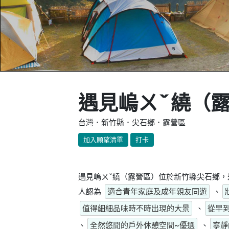
遇見嵨ㄨˇ繞（
台灣．新竹縣．尖石鄉．露營區
加入願望清單
打卡
遇見嵨ㄨˇ繞（露營區）位於新竹縣尖石鄉，
人認為
適合青年家庭及成年親友同遊
、
值得細細品味時不時出現的大景
、
從早
、
全然悠閒的戶外休憩空間~優選
、
寧靜