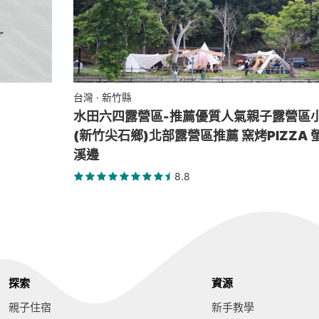
台灣 · 新竹縣
水田六四露營區-推薦優質人氣親子露營區
(新竹尖石鄉)北部露營區推薦 窯烤PIZZA 
溪邊
8.8
探索
資源
親子住宿
新手教學