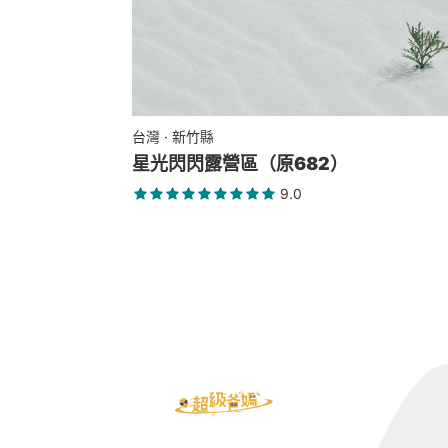
台灣 · 新竹縣
星光閃閃露營區（原682）
9.0