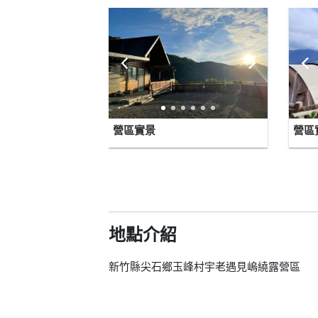
營區實景
營區
地點介紹
新竹縣尖石鄉玉峰村宇老遇見嵨繞露營區