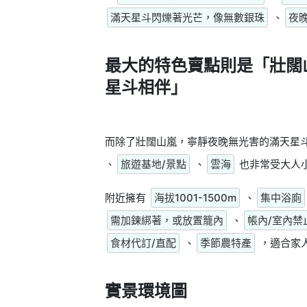
滿天星斗閃爍著光芒，像無數銀珠
、
夜
最大的特色賣點則是
「壯闊
星斗相伴」
而除了壯闊山嵐，寧靜夜晚無光害的滿天星
、
旅遊基地/景點
、
雲海
也非常受大人
附近擁有
海拔1001-1500m
、
集中浴廁
需加鍊綁著，或放置籠內
、
帳內/室內禁
食材代訂/直配
、
季節農特產
，適合家
實景環境圖