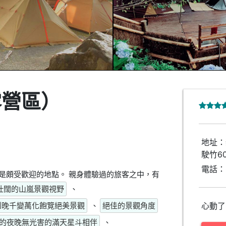
露營區）
地址：
駛竹6
電話：
是頗受歡迎的地點。 親身體驗過的旅客之中，有
壯闊的山嵐景觀視野
、
到晚千變萬化飽覽絕美景觀
、
絕佳的景觀角度
心動了
的夜晚無光害的滿天星斗相伴
、