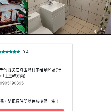
9.4
新竹縣尖石鄉玉峰村宇老1鄰9號(行
0-1往玉峰方向)
0905190895
嗎，請把握時間以免被搶購一空！