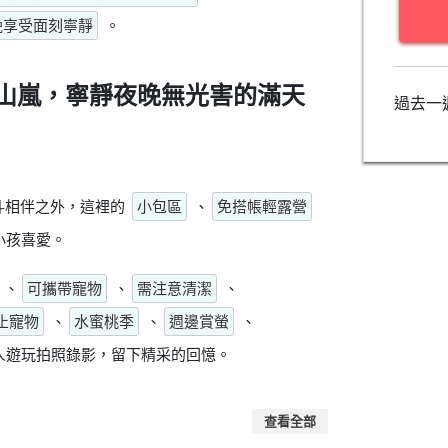
晚享受面刻寧靜
。
山嵐，寧靜夜晚無光害的滿天
過去一
斗相伴之外，這裡的
小包區
、
免搭帳輕露營
小孩喜愛。
、
可攜帶寵物
、
需注意清潔
、
止寵物
、
水蜜桃季
、
週邊賞螢
、
人遊玩拍照錄影，留下精采的回憶。
查看全部