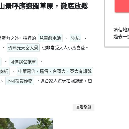
山景呼應遼闊草原，徹底放鬆
這個地
過去一
活壓力之外，這裡的
兒童戲水池
、
沙坑
、
、
琉璃光天空大景
也非常受大人小孩喜愛。
、
可停露營拖車
、
廁紙
、
中華電信、遠傳、台哥大、亞太有訊號
、
不可攜帶寵物
，適合家人遊玩拍照錄影，留
查看全部