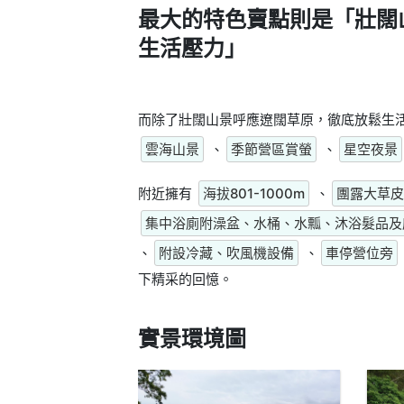
最大的特色賣點則是
「壯闊
生活壓力」
而除了壯闊山景呼應遼闊草原，徹底放鬆生
雲海山景
、
季節營區賞螢
、
星空夜景
附近擁有
海拔801-1000m
、
團露大草皮
集中浴廁附澡盆、水桶、水瓢、沐浴髮品及
、
附設冷藏、吹風機設備
、
車停營位旁
下精采的回憶。
實景環境圖