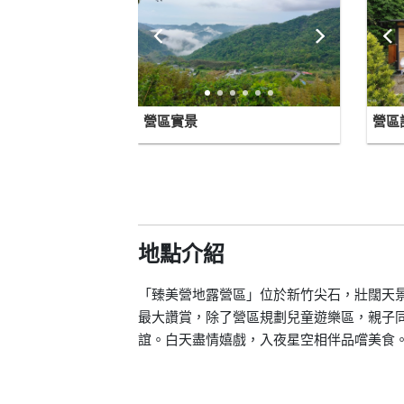
營區實景
營區
地點介紹
「臻美營地露營區」位於新竹尖石，壯闊天
最大讚賞，除了營區規劃兒童遊樂區，親子
誼。白天盡情嬉戲，入夜星空相伴品嚐美食