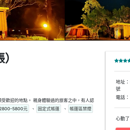
帳）
地址：
號
電話：
受歡迎的地點。 親身體驗過的旅客之中，有人認
2800-5800元
、
固定式帳篷
、
帳篷區禁煙
心動了