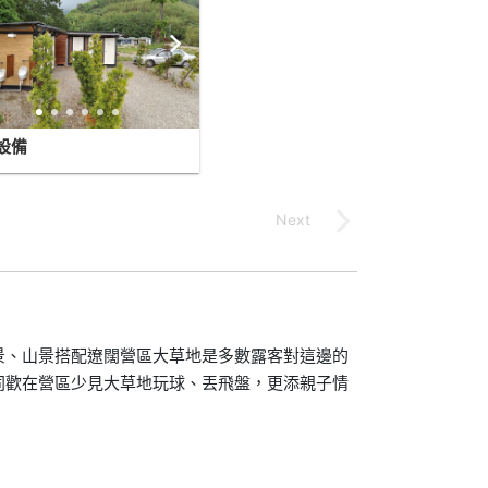
設備
景、山景搭配遼闊營區大草地是多數露客對這邊的
同歡在營區少見大草地玩球、丟飛盤，更添親子情
。