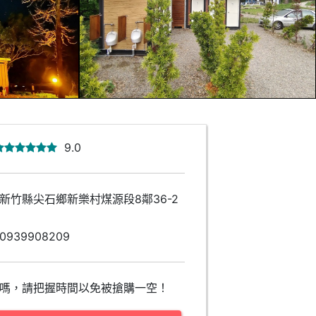
9.0
新竹縣尖石鄉新樂村煤源段8鄰36-2
0939908209
嗎，請把握時間以免被搶購一空！