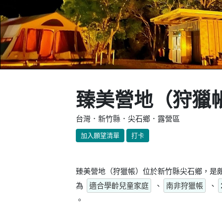
臻美營地（狩獵
台灣．新竹縣．尖石鄉．露營區
加入願望清單
打卡
臻美營地（狩獵帳）位於新竹縣尖石鄉，是頗
為
適合學齡兒童家庭
、
南非狩獵帳
、
。